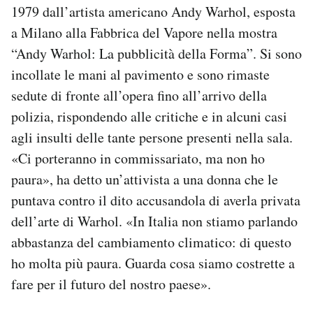
1979 dall’artista americano Andy Warhol, esposta
Notifiche mobile
Regala il Post
a Milano alla Fabbrica del Vapore nella mostra
Hai bisogno di aiuto?
“Andy Warhol: La pubblicità della Forma”. Si sono
Esci
incollate le mani al pavimento e sono rimaste
sedute di fronte all’opera fino all’arrivo della
polizia, rispondendo alle critiche e in alcuni casi
agli insulti delle tante persone presenti nella sala.
«Ci porteranno in commissariato, ma non ho
paura», ha detto un’attivista a una donna che le
puntava contro il dito accusandola di averla privata
dell’arte di Warhol. «In Italia non stiamo parlando
abbastanza del cambiamento climatico: di questo
ho molta più paura. Guarda cosa siamo costrette a
fare per il futuro del nostro paese».