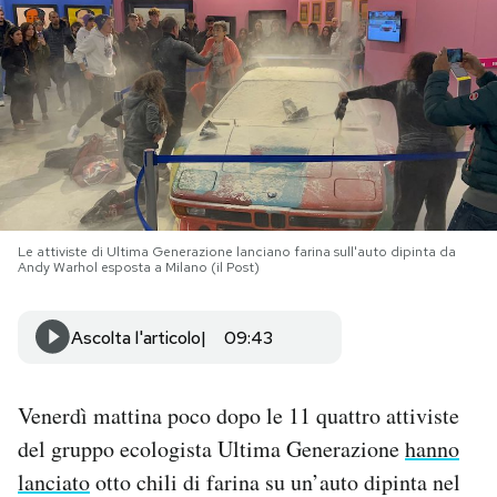
PODCAST
NEWSLETTER
I MIEI PREFERITI
Le attiviste di Ultima Generazione lanciano farina sull'auto dipinta da
SHOP
Andy Warhol esposta a Milano (il Post)
Ascolta l'articolo
09:43
CALENDARIO
AREA PERSONALE
Venerdì mattina poco dopo le 11 quattro attiviste
del gruppo ecologista Ultima Generazione
hanno
Area Personale
lanciato
otto chili di farina su un’auto dipinta nel
Newsletter