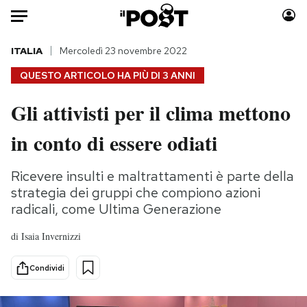
Auto
ITALIA
Mercoledì 23 novembre 2022
QUESTO ARTICOLO HA PIÙ DI
3 ANNI
HOME
Gli attivisti per il clima mettono
Italia
Moda
in conto di essere odiati
Mondo
Libri
Politica
Consumismi
Ricevere insulti e maltrattamenti è parte della
Tecnologia
Storie/Idee
strategia dei gruppi che compiono azioni
Internet
Ok Boomer!
radicali, come Ultima Generazione
Scienza
Media
Cultura
Europa
di
Isaia Invernizzi
Economia
Altrecose
Condividi
Sport
Mondiali calcio 2026