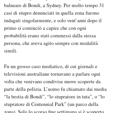
Notifiche mobile
balneare di Bondi, a Sydney. Per molto tempo 31
Regala il Post
casi di stupro denunciati in quella zona furono
Hai bisogno di aiuto?
indagati singolarmente, e solo vent’anni dopo il
Esci
primo si cominciò a capire che con ogni
probabilità erano stati commessi dalla stessa
persona, che aveva agito sempre con modalità
simili.
Fu un grosso caso mediatico, di cui giornali e
televisioni australiane tornavano a parlare ogni
volta che venivano condivise nuove scoperte da
parte della polizia. L’uomo fu chiamato dai media
“la bestia di Bondi”, “lo stupratore in tuta”, o “lo
stupratore di Centennial Park” (un parco della
zona). Solo lo scorso fine settimana si è scoperto