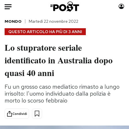
Auto
MONDO
Martedì 22 novembre 2022
QUESTO ARTICOLO HA PIÙ DI
3 ANNI
HOME
Lo stupratore seriale
Italia
Moda
identificato in Australia dopo
Mondo
Libri
Politica
Consumismi
quasi 40 anni
Tecnologia
Storie/Idee
Internet
Ok Boomer!
Fu un grosso caso mediatico rimasto a lungo
Scienza
Media
irrisolto: l'uomo individuato dalla polizia è
Cultura
Europa
morto lo scorso febbraio
Economia
Altrecose
Condividi
Sport
Mondiali calcio 2026