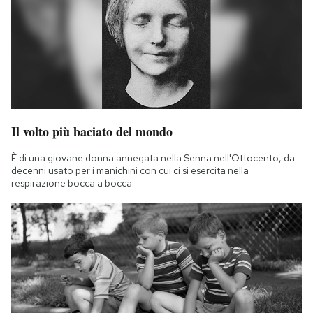
Il volto più baciato del mondo
È di una giovane donna annegata nella Senna nell'Ottocento, da
decenni usato per i manichini con cui ci si esercita nella
respirazione bocca a bocca