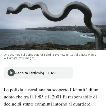
PODCAST
NEWSLETTER
I MIEI PREFERITI
Una scultura sulla spiaggia di Bondi a Sydney, in Australia (Lisa Maree
SHOP
Williams/Getty Images)
CALENDARIO
Ascolta l'articolo
04:03
AREA PERSONALE
La polizia australiana ha scoperto l’identità di un
uomo che tra il 1985 e il 2001 fu responsabile di
Area Personale
decine di stupri compiuti intorno al quartiere
Newsletter