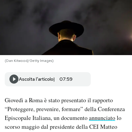
PODCAST
NEWSLETTER
I MIEI PREFERITI
(Dan Kitwood/Getty Images)
SHOP
Ascolta l'articolo
07:59
CALENDARIO
Giovedì a Roma è stato presentato il rapporto
“Proteggere, prevenire, formare” della Conferenza
AREA PERSONALE
Episcopale Italiana, un documento
annunciato
lo
Area Personale
scorso maggio dal presidente della CEI Matteo
Newsletter