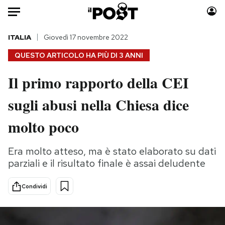
Auto
ITALIA
Giovedì 17 novembre 2022
QUESTO ARTICOLO HA PIÙ DI
3 ANNI
HOME
Il primo rapporto della CEI
Italia
Moda
sugli abusi nella Chiesa dice
Mondo
Libri
Politica
Consumismi
molto poco
Tecnologia
Storie/Idee
Internet
Ok Boomer!
Era molto atteso, ma è stato elaborato su dati
Scienza
Media
parziali e il risultato finale è assai deludente
Cultura
Europa
Economia
Altrecose
Condividi
Sport
Mondiali calcio 2026