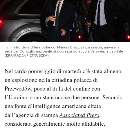
PODCAST
NEWSLETTER
Il ministro della difesa polacco, Mariusz Blaszczak, a sinistra, arriva alla
I MIEI PREFERITI
sede del Consiglio nazionale di sicurezza polacco a Varsavia, la capitale
(EPA/RADEK PIETRUSZKA)
SHOP
Nel tardo pomeriggio di martedì c’è stata almeno
un’esplosione nella cittadina polacca di
Przewodów, poco al di là del confine con
CALENDARIO
l’Ucraina: sono state uccise due persone. Secondo
una fonte d’intelligence americana citata
AREA PERSONALE
dall’agenzia di stampa
Associated Press
,
Area Personale
considerata generalmente molto affidabile,
Newsletter