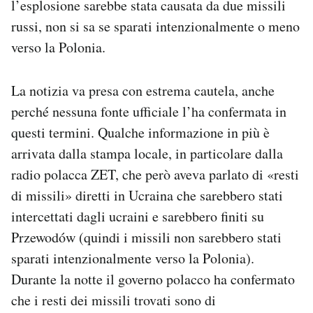
l’esplosione sarebbe stata causata da due missili
Notifiche mobile
russi, non si sa se sparati intenzionalmente o meno
Regala il Post
verso la Polonia.
Hai bisogno di aiuto?
Esci
La notizia va presa con estrema cautela, anche
perché nessuna fonte ufficiale l’ha confermata in
questi termini. Qualche informazione in più è
arrivata dalla stampa locale, in particolare dalla
radio polacca ZET, che però aveva parlato di «resti
di missili» diretti in Ucraina che sarebbero stati
intercettati dagli ucraini e sarebbero finiti su
Przewodów (quindi i missili non sarebbero stati
sparati intenzionalmente verso la Polonia).
Durante la notte il governo polacco ha confermato
che i resti dei missili trovati sono di