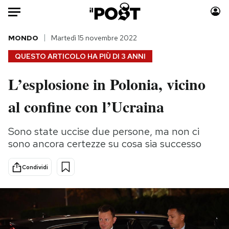
Auto
MONDO
Martedì 15 novembre 2022
QUESTO ARTICOLO HA PIÙ DI
3 ANNI
HOME
L’esplosione in Polonia, vicino
Italia
Moda
al confine con l’Ucraina
Mondo
Libri
Politica
Consumismi
Sono state uccise due persone, ma non ci
Tecnologia
Storie/Idee
sono ancora certezze su cosa sia successo
Internet
Ok Boomer!
Scienza
Media
Condividi
Cultura
Europa
Economia
Altrecose
Sport
Mondiali calcio 2026