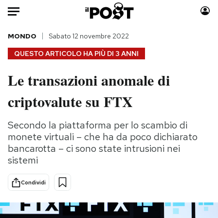
Auto
MONDO
Sabato 12 novembre 2022
QUESTO ARTICOLO HA PIÙ DI
3 ANNI
HOME
Le transazioni anomale di
Italia
Moda
criptovalute su FTX
Mondo
Libri
Politica
Consumismi
Secondo la piattaforma per lo scambio di
Tecnologia
Storie/Idee
monete virtuali – che ha da poco dichiarato
Internet
Ok Boomer!
bancarotta – ci sono state intrusioni nei
Scienza
Media
sistemi
Cultura
Europa
Economia
Altrecose
Condividi
Sport
Mondiali calcio 2026