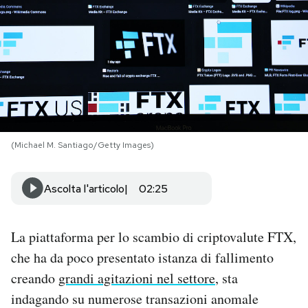
PODCAST
NEWSLETTER
I MIEI PREFERITI
(Michael M. Santiago/Getty Images)
SHOP
Ascolta l'articolo
02:25
CALENDARIO
La piattaforma per lo scambio di criptovalute FTX,
AREA PERSONALE
che ha da poco presentato istanza di fallimento
creando
grandi agitazioni nel settore
, sta
Area Personale
indagando su numerose transazioni anomale
Newsletter