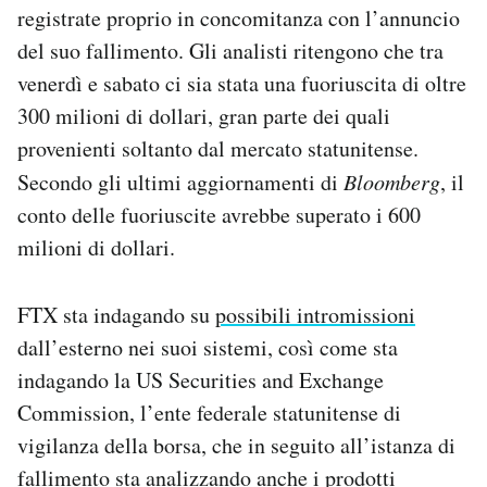
registrate proprio in concomitanza con l’annuncio
Notifiche mobile
Regala il Post
del suo fallimento. Gli analisti ritengono che tra
Hai bisogno di aiuto?
venerdì e sabato ci sia stata una fuoriuscita di oltre
Esci
300 milioni di dollari, gran parte dei quali
provenienti soltanto dal mercato statunitense.
Secondo gli ultimi aggiornamenti di
Bloomberg
, il
conto delle fuoriuscite avrebbe superato i 600
milioni di dollari.
FTX sta indagando su
possibili intromissioni
dall’esterno nei suoi sistemi, così come sta
indagando la US Securities and Exchange
Commission, l’ente federale statunitense di
vigilanza della borsa, che in seguito all’istanza di
fallimento sta analizzando anche i prodotti