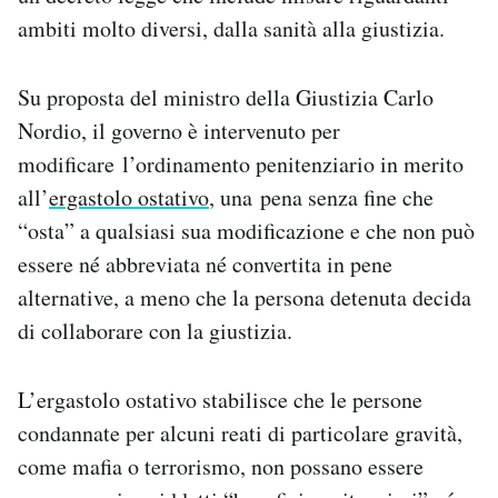
Notifiche mobile
ambiti molto diversi, dalla sanità alla giustizia.
Regala il Post
Hai bisogno di aiuto?
Su proposta del ministro della Giustizia Carlo
Esci
Nordio, il governo è intervenuto per
modificare l’ordinamento penitenziario in merito
all’
ergastolo ostativo
, una pena senza fine che
“osta” a qualsiasi sua modificazione e che non può
essere né abbreviata né convertita in pene
alternative, a meno che la persona detenuta decida
di collaborare con la giustizia.
L’ergastolo ostativo stabilisce che le persone
condannate per alcuni reati di particolare gravità,
come mafia o terrorismo, non possano essere