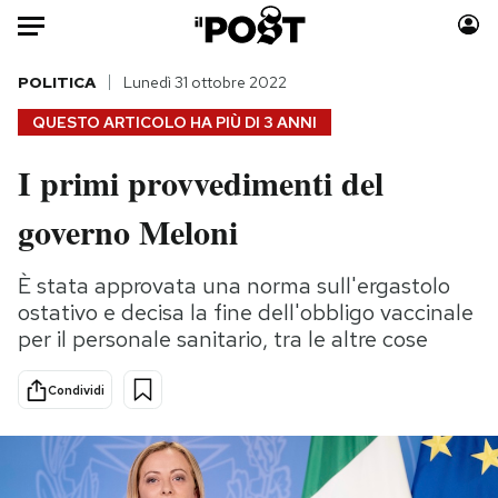
Auto
POLITICA
Lunedì 31 ottobre 2022
QUESTO ARTICOLO HA PIÙ DI
3 ANNI
HOME
I primi provvedimenti del
Italia
Moda
governo Meloni
Mondo
Libri
Politica
Consumismi
È stata approvata una norma sull'ergastolo
Tecnologia
Storie/Idee
ostativo e decisa la fine dell'obbligo vaccinale
Internet
Ok Boomer!
per il personale sanitario, tra le altre cose
Scienza
Media
Cultura
Europa
Condividi
Economia
Altrecose
Sport
Mondiali calcio 2026