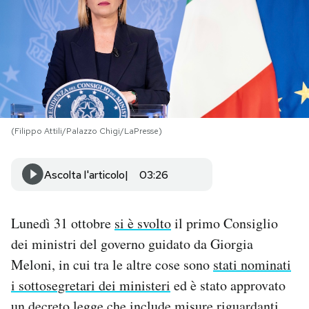
PODCAST
NEWSLETTER
I MIEI PREFERITI
(Filippo Attili/Palazzo Chigi/LaPresse)
SHOP
Ascolta l'articolo
03:26
CALENDARIO
Lunedì 31 ottobre
si è svolto
il primo Consiglio
dei ministri del governo guidato da Giorgia
AREA PERSONALE
Meloni, in cui tra le altre cose sono
stati nominati
i sottosegretari dei ministeri
ed è stato approvato
Area Personale
Newsletter
un decreto legge che include misure riguardanti