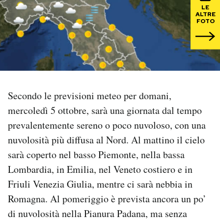
LE
ALTRE
PODCAST
FOTO
NEWSLETTER
I MIEI PREFERITI
Secondo le previsioni meteo per domani,
mercoledì 5 ottobre, sarà una giornata dal tempo
SHOP
prevalentemente sereno o poco nuvoloso, con una
nuvolosità più diffusa al Nord. Al mattino il cielo
CALENDARIO
sarà coperto nel basso Piemonte, nella bassa
Lombardia, in Emilia, nel Veneto costiero e in
AREA PERSONALE
Friuli Venezia Giulia, mentre ci sarà nebbia in
Romagna. Al pomeriggio è prevista ancora un po’
Area Personale
di nuvolosità nella Pianura Padana, ma senza
Newsletter