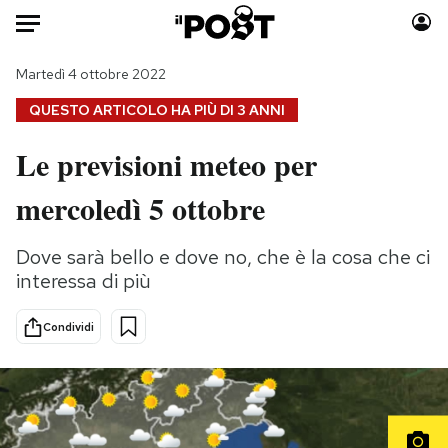
Auto
Martedì 4 ottobre 2022
QUESTO ARTICOLO HA PIÙ DI
3 ANNI
HOME
Le previsioni meteo per
Italia
Moda
mercoledì 5 ottobre
Mondo
Libri
Politica
Consumismi
Dove sarà bello e dove no, che è la cosa che ci
Tecnologia
Storie/Idee
interessa di più
Internet
Ok Boomer!
Scienza
Media
Condividi
Cultura
Europa
Economia
Altrecose
Sport
Mondiali calcio 2026