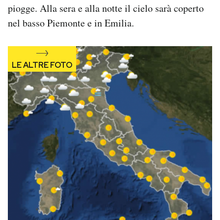
piogge. Alla sera e alla notte il cielo sarà coperto
Notifiche mobile
Regala il Post
nel basso Piemonte e in Emilia.
Hai bisogno di aiuto?
Esci