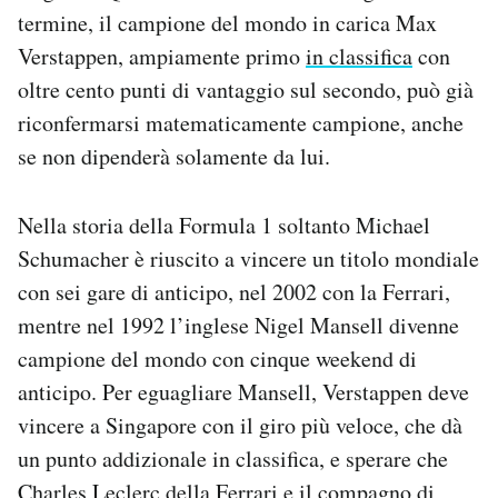
Notifiche mobile
termine, il campione del mondo in carica Max
Regala il Post
Verstappen, ampiamente primo
in classifica
con
Hai bisogno di aiuto?
oltre cento punti di vantaggio sul secondo, può già
Esci
riconfermarsi matematicamente campione, anche
se non dipenderà solamente da lui.
Nella storia della Formula 1 soltanto Michael
Schumacher è riuscito a vincere un titolo mondiale
con sei gare di anticipo, nel 2002 con la Ferrari,
mentre nel 1992 l’inglese Nigel Mansell divenne
campione del mondo con cinque weekend di
anticipo. Per eguagliare Mansell, Verstappen deve
vincere a Singapore con il giro più veloce, che dà
un punto addizionale in classifica, e sperare che
Charles Leclerc della Ferrari e il compagno di