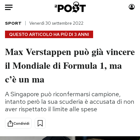
Auto
SPORT
Venerdì 30 settembre 2022
QUESTO ARTICOLO HA PIÙ DI
3 ANNI
HOME
Max Verstappen può già vincere
Italia
Moda
il Mondiale di Formula 1, ma
Mondo
Libri
Politica
Consumismi
c’è un ma
Tecnologia
Storie/Idee
Internet
Ok Boomer!
A Singapore può riconfermarsi campione,
Scienza
Media
intanto però la sua scuderia è accusata di non
Cultura
Europa
aver rispettato il limite alle spese
Economia
Altrecose
Condividi
Sport
Mondiali calcio 2026