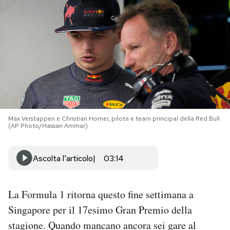
PODCAST
NEWSLETTER
I MIEI PREFERITI
Max Verstappen e Christian Horner, pilota e team principal della Red Bull
SHOP
(AP Photo/Hassan Ammar)
CALENDARIO
Ascolta l'articolo
03:14
AREA PERSONALE
La Formula 1 ritorna questo fine settimana a
Singapore per il 17esimo Gran Premio della
Area Personale
stagione. Quando mancano ancora sei gare al
Newsletter