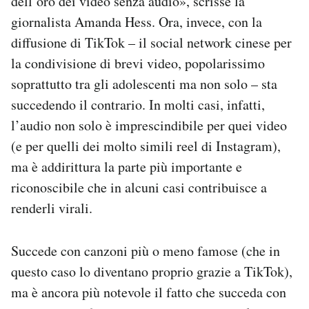
dell’oro dei video senza audio», scrisse la
Notifiche mobile
giornalista Amanda Hess. Ora, invece, con la
Regala il Post
diffusione di TikTok – il social network cinese per
Hai bisogno di aiuto?
la condivisione di brevi video, popolarissimo
Esci
soprattutto tra gli adolescenti ma non solo – sta
succedendo il contrario. In molti casi, infatti,
l’audio non solo è imprescindibile per quei video
(e per quelli dei molto simili reel di Instagram),
ma è addirittura la parte più importante e
riconoscibile che in alcuni casi contribuisce a
renderli virali.
Succede con canzoni più o meno famose (che in
questo caso lo diventano proprio grazie a TikTok),
ma è ancora più notevole il fatto che succeda con