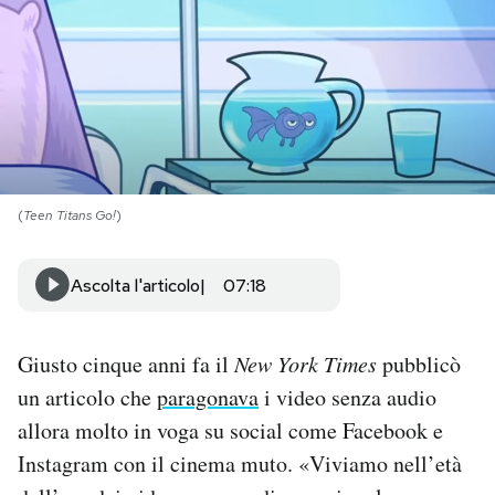
PODCAST
NEWSLETTER
I MIEI PREFERITI
(
Teen Titans Go!
)
SHOP
Ascolta l'articolo
07:18
CALENDARIO
Giusto cinque anni fa il
New York Times
pubblicò
un articolo che
paragonava
i video senza audio
AREA PERSONALE
allora molto in voga su social come Facebook e
Area Personale
Instagram con il cinema muto. «Viviamo nell’età
Newsletter