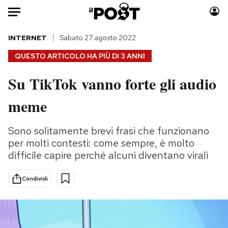
Auto
INTERNET
Sabato 27 agosto 2022
QUESTO ARTICOLO HA PIÙ DI
3 ANNI
HOME
Su TikTok vanno forte gli audio
Italia
Moda
meme
Mondo
Libri
Politica
Consumismi
Sono solitamente brevi frasi che funzionano
Tecnologia
Storie/Idee
per molti contesti: come sempre, è molto
Internet
Ok Boomer!
difficile capire perché alcuni diventano virali
Scienza
Media
Cultura
Europa
Condividi
Economia
Altrecose
Sport
Mondiali calcio 2026