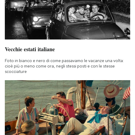
Vecchie estati italiane
Foto in bianco e nero di come passavamo le vacanze una volta:
cioè più o meno come ora, negli stessi posti e con le stesse
scocciature