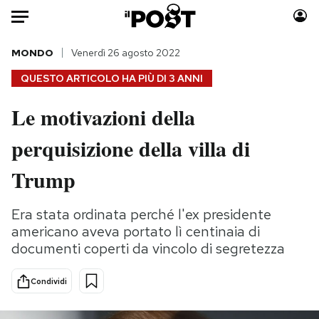
Auto
MONDO
Venerdì 26 agosto 2022
QUESTO ARTICOLO HA PIÙ DI
3 ANNI
HOME
Le motivazioni della
Italia
Moda
perquisizione della villa di
Mondo
Libri
Politica
Consumismi
Trump
Tecnologia
Storie/Idee
Internet
Ok Boomer!
Era stata ordinata perché l'ex presidente
Scienza
Media
americano aveva portato lì centinaia di
Cultura
Europa
documenti coperti da vincolo di segretezza
Economia
Altrecose
Condividi
Sport
Mondiali calcio 2026