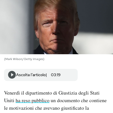
PODCAST
NEWSLETTER
I MIEI PREFERITI
(Mark Wilson/Getty Images)
SHOP
Ascolta l'articolo
03:19
CALENDARIO
Venerdì il dipartimento di Giustizia degli Stati
AREA PERSONALE
Uniti
ha reso pubblico
un documento che contiene
Area Personale
le motivazioni che avevano giustificato la
Newsletter