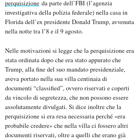
perquisizione
da parte dell’FBI (l’agenzia
Notifiche mobile
investigativa della polizia federale) nella casa in
Regala il Post
Florida dell’ex presidente Donald Trump, avvenuta
Hai bisogno di aiuto?
Esci
nella notte tra l’8 e il 9 agosto.
Nelle motivazioni si legge che la perquisizione era
stata ordinata dopo che era stato appurato che
Trump, alla fine del suo mandato presidenziale,
aveva portato nella sua villa centinaia di
documenti “classified”, ovvero riservati e coperti
da vincolo di segretezza, che non possono essere
assolutamente divulgati. Si dice inoltre che la
perquisizione si era resa necessaria perché «era
probabile credere» che nella villa ci fossero altri
documenti riservati, oltre a quelli che erano già