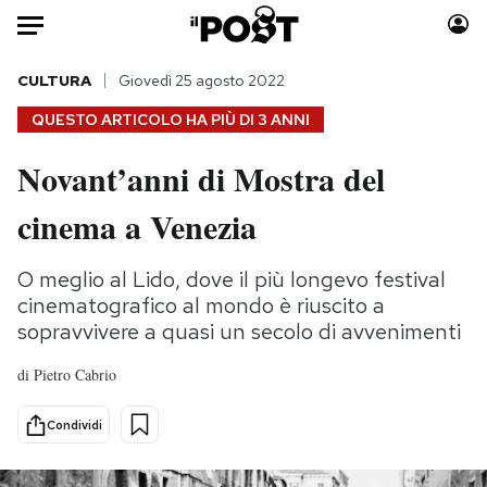
Auto
CULTURA
Giovedì 25 agosto 2022
QUESTO ARTICOLO HA PIÙ DI
3 ANNI
HOME
Novant’anni di Mostra del
Italia
Moda
cinema a Venezia
Mondo
Libri
Politica
Consumismi
O meglio al Lido, dove il più longevo festival
Tecnologia
Storie/Idee
cinematografico al mondo è riuscito a
Internet
Ok Boomer!
sopravvivere a quasi un secolo di avvenimenti
Scienza
Media
Cultura
Europa
di
Pietro Cabrio
Economia
Altrecose
Condividi
Sport
Mondiali calcio 2026