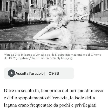
PODCAST
NEWSLETTER
I MIEI PREFERITI
Monica Vitti in barca a Venezia per la Mostra internazionale del Cinema
SHOP
del 1962 (Keystone/Hulton Archive/Getty Images)
Ascolta l'articolo
09:38
CALENDARIO
AREA PERSONALE
Oltre un secolo fa, ben prima del turismo di massa
e dello spopolamento di Venezia, le isole della
Area Personale
laguna erano frequentate da pochi e privilegiati
Newsletter