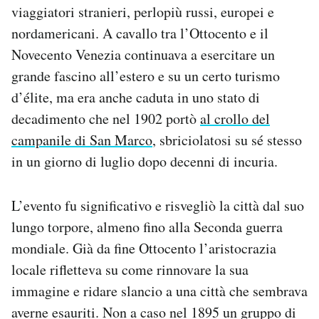
viaggiatori stranieri, perlopiù russi, europei e
Notifiche mobile
Regala il Post
nordamericani. A cavallo tra l’Ottocento e il
Hai bisogno di aiuto?
Novecento Venezia continuava a esercitare un
Esci
grande fascino all’estero e su un certo turismo
d’élite, ma era anche caduta in uno stato di
decadimento che nel 1902 portò
al crollo del
campanile di San Marco
, sbriciolatosi su sé stesso
in un giorno di luglio dopo decenni di incuria.
L’evento fu significativo e risvegliò la città dal suo
lungo torpore, almeno fino alla Seconda guerra
mondiale. Già da fine Ottocento l’aristocrazia
locale rifletteva su come rinnovare la sua
immagine e ridare slancio a una città che sembrava
averne esauriti. Non a caso nel 1895 un gruppo di