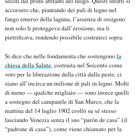
secoli dai primi abitanti del luogo. Questi infatti si
Notifiche mobile
accorsero che, piantando dei pali di legno nel
Regala il Post
fango emerso della laguna, l’assenza di ossigeno
Hai bisogno di aiuto?
non solo li proteggeva dall’erosione, ma li
Esci
pietrificava, rendendo possibile costruirci sopra.
Si dice che nelle fondamenta che sostengono
la
chiesa della Salute
, costruita nel Seicento come
voto per la liberazione della città dalla peste, ci
siano all’incirca un milione di pali in legno. Molti
di meno — qualche migliaio — sono invece quelli
a sostegno del campanile di San Marco, che la
mattina del 14 luglio 1902 crollò su sé stesso
lasciando Venezia senza il suo “parón de casa” (il
“padrone di casa”), come viene chiamato per la