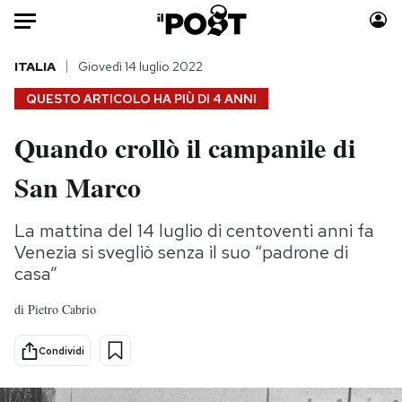
Auto
ITALIA
Giovedì 14 luglio 2022
QUESTO ARTICOLO HA PIÙ DI
4 ANNI
HOME
Quando crollò il campanile di
Italia
Moda
San Marco
Mondo
Libri
Politica
Consumismi
La mattina del 14 luglio di centoventi anni fa
Tecnologia
Storie/Idee
Venezia si svegliò senza il suo “padrone di
Internet
Ok Boomer!
casa”
Scienza
Media
Cultura
Europa
di
Pietro Cabrio
Economia
Altrecose
Condividi
Sport
Mondiali calcio 2026