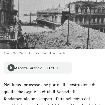
PODCAST
NEWSLETTER
I MIEI PREFERITI
Piazza San Marco dopo il crollo del campanile
SHOP
Ascolta l'articolo
07:03
CALENDARIO
Nel lungo processo che portò alla costruzione di
AREA PERSONALE
quella che oggi è la città di Venezia fu
Area Personale
fondamentale una scoperta fatta nel corso dei
Newsletter