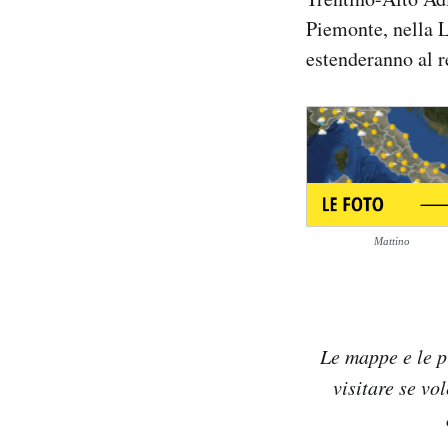
Notifiche mobile
Piemonte, nella L
Regala il Post
estenderanno al r
Hai bisogno di aiuto?
Esci
Mattino
Le mappe e le p
visitare se vo