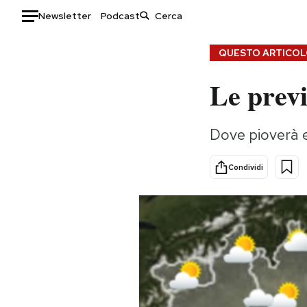
Newsletter
Podcast
Auto
QUESTO ARTICOLO
Le previ
HOME
Italia
Moda
Dove pioverà e
Mondo
Libri
Politica
Consumismi
Condividi
Tecnologia
Storie/Idee
Internet
Ok Boomer!
Scienza
Media
Cultura
Europa
Economia
Altrecose
Sport
Mondiali calcio 2026