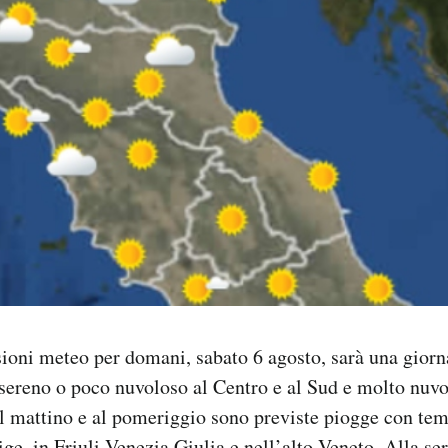
ioni meteo per domani, sabato 6 agosto, sarà una giorn
sereno o poco nuvoloso al Centro e al Sud e molto nuv
l mattino e al pomeriggio sono previste piogge con tem
ge, in Friuli Venezia Giulia e nell’alto Veneto. Alla ser