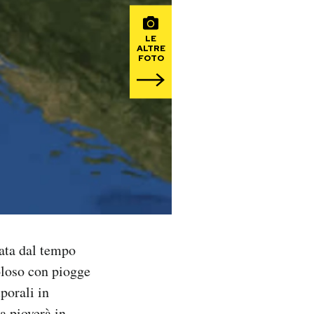
LE
ALTRE
FOTO
ata dal tempo
oloso con piogge
porali in
a pioverà in