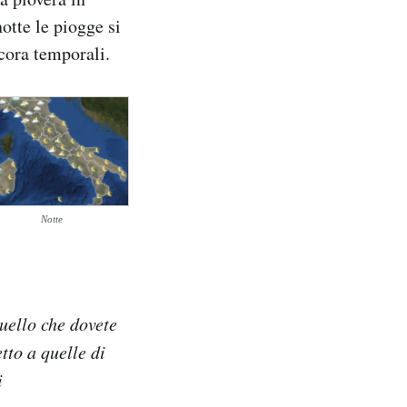
otte le piogge si
cora temporali.
Notte
quello che dovete
tto a quelle di
i