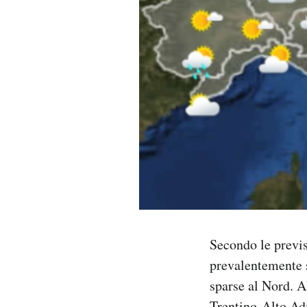
PODCAST
NEWSLETTER
I MIEI PREFERITI
SHOP
CALENDARIO
Secondo le previs
AREA PERSONALE
prevalentemente 
Area Personale
sparse al Nord. A
Newsletter
Trentino-Alto Adi