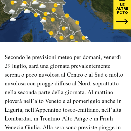
LE
ALTRE
PODCAST
FOTO
NEWSLETTER
I MIEI PREFERITI
Secondo le previsioni meteo per domani, venerdì
29 luglio, sarà una giornata prevalentemente
SHOP
serena o poco nuvolosa al Centro e al Sud e molto
nuvolosa con piogge diffuse al Nord, soprattutto
CALENDARIO
nella seconda parte della giornata. Al mattino
pioverà nell’alto Veneto e al pomeriggio anche in
AREA PERSONALE
Liguria, nell’Appennino tosco-emiliano, nell’alta
Lombardia, in Trentino-Alto Adige e in Friuli
Area Personale
Venezia Giulia. Alla sera sono previste piogge in
Newsletter