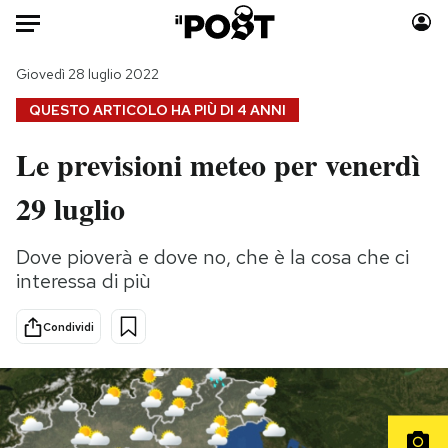
Auto
Giovedì 28 luglio 2022
QUESTO ARTICOLO HA PIÙ DI
4 ANNI
HOME
Le previsioni meteo per venerdì
Italia
Moda
29 luglio
Mondo
Libri
Politica
Consumismi
Dove pioverà e dove no, che è la cosa che ci
Tecnologia
Storie/Idee
interessa di più
Internet
Ok Boomer!
Scienza
Media
Condividi
Cultura
Europa
Economia
Altrecose
Sport
Mondiali calcio 2026