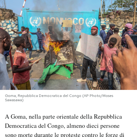
PODCAST
NEWSLETTER
I MIEI PREFERITI
SHOP
CALENDARIO
Goma, Repubblica Democratica del Congo (AP Photo/Moses
Sawasawa)
AREA PERSONALE
A Goma, nella parte orientale della Repubblica
Democratica del Congo, almeno dieci persone
Area Personale
sono
morte
durante le proteste contro le forze di
Newsletter