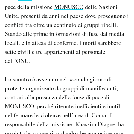
Notifiche mobile
pace della missione
MONUSCO
delle Nazioni
Regala il Post
Unite, presenti da anni nel paese dove proseguono i
Hai bisogno di aiuto?
conflitti tra oltre un centinaio di gruppi ribelli.
Esci
Stando alle prime informazioni diffuse dai media
locali, e in attesa di conferme, i morti sarebbero
sette civili e tre appartenenti al personale
dell’ONU.
Lo scontro è avvenuto nel secondo giorno di
proteste organizzate da gruppi di manifestanti,
contrari alla presenza delle forze di pace di
MONUSCO, perché ritenute inefficienti e inutili
nel fermare le violenze nell’area di Goma. Il
responsabile della missione, Khassim Diagne, ha
respinto le accuse ricordando che non può essere