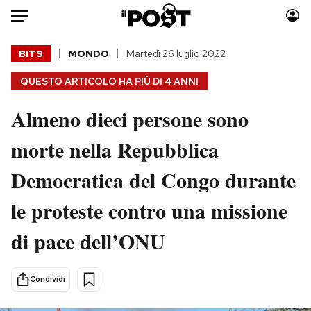
Auto
BITS
MONDO
Martedì 26 luglio 2022
QUESTO ARTICOLO HA PIÙ DI
4 ANNI
HOME
Almeno dieci persone sono
Italia
Moda
Mondo
Libri
morte nella Repubblica
Politica
Consumismi
Democratica del Congo durante
Tecnologia
Storie/Idee
Internet
Ok Boomer!
le proteste contro una missione
Scienza
Media
di pace dell’ONU
Cultura
Europa
Economia
Altrecose
Sport
Mondiali calcio 2026
Condividi