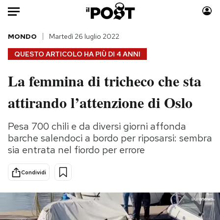
Auto
MONDO
Martedì 26 luglio 2022
QUESTO ARTICOLO HA PIÙ DI
4 ANNI
HOME
La femmina di tricheco che sta
Italia
Moda
attirando l’attenzione di Oslo
Mondo
Libri
Politica
Consumismi
Pesa 700 chili e da diversi giorni affonda
Tecnologia
Storie/Idee
barche salendoci a bordo per riposarsi: sembra
Internet
Ok Boomer!
sia entrata nel fiordo per errore
Scienza
Media
Cultura
Europa
Condividi
Economia
Altrecose
Sport
Mondiali calcio 2026