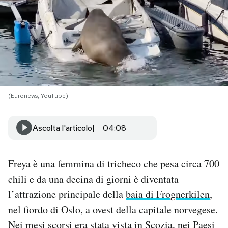
PODCAST
NEWSLETTER
I MIEI PREFERITI
(Euronews, YouTube)
SHOP
Ascolta l'articolo
04:08
CALENDARIO
Freya è una femmina di tricheco che pesa circa 700
chili e da una decina di giorni è diventata
AREA PERSONALE
l’attrazione principale della
baia di Frognerkilen
,
nel fiordo di Oslo, a ovest della capitale norvegese.
Area Personale
Nei mesi scorsi era stata vista in Scozia, nei Paesi
Newsletter