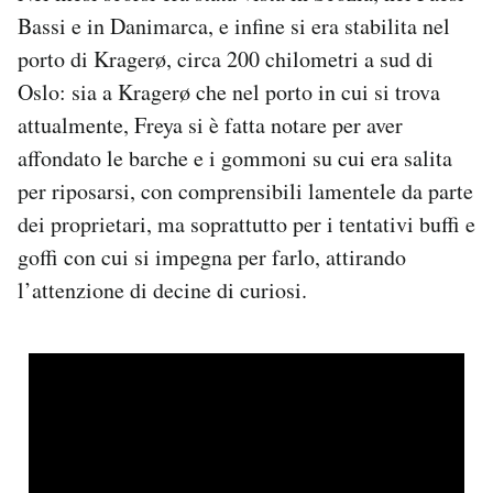
Notifiche mobile
Bassi e in Danimarca, e infine si era stabilita nel
Regala il Post
porto di Kragerø, circa 200 chilometri a sud di
Hai bisogno di aiuto?
Oslo: sia a Kragerø che nel porto in cui si trova
Esci
attualmente, Freya si è fatta notare per aver
affondato le barche e i gommoni su cui era salita
per riposarsi, con comprensibili lamentele da parte
dei proprietari, ma soprattutto per i tentativi buffi e
goffi con cui si impegna per farlo, attirando
l’attenzione di decine di curiosi.