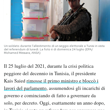
PODCAST
NEWSLETTER
I MIEI PREFERITI
Un soldato durante l'allestimento di un seggio elettorale a Tunisi in vista
del referendum di lunedì. La foto è di domenica 24 luglio (EPA/
Mohamed Messara, ANSA)
SHOP
Il 25 luglio del 2021, durante la crisi politica
peggiore del decennio in Tunisia, il presidente
CALENDARIO
Kais Saied
rimosse il primo ministro e bloccò i
lavori del parlamento
, assumendosi gli incarichi di
AREA PERSONALE
governo e cominciando di fatto a governare da
Area Personale
solo, per decreto. Oggi, esattamente un anno dopo,
Newsletter