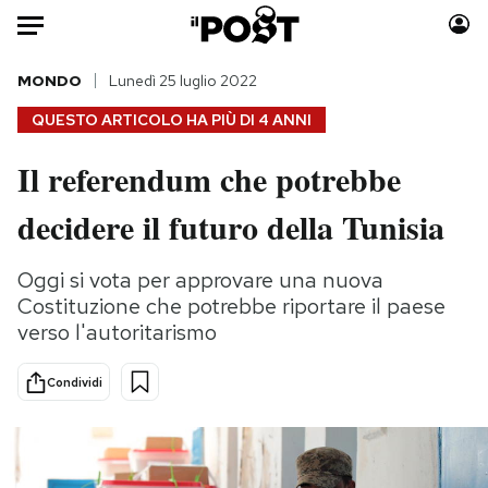
Auto
MONDO
Lunedì 25 luglio 2022
QUESTO ARTICOLO HA PIÙ DI
4 ANNI
HOME
Il referendum che potrebbe
Italia
Moda
decidere il futuro della Tunisia
Mondo
Libri
Politica
Consumismi
Oggi si vota per approvare una nuova
Tecnologia
Storie/Idee
Costituzione che potrebbe riportare il paese
Internet
Ok Boomer!
verso l'autoritarismo
Scienza
Media
Cultura
Europa
Condividi
Economia
Altrecose
Sport
Mondiali calcio 2026