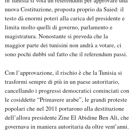
in Tunisia si vota un referendum per approvare una
Notifiche mobile
nuova Costituzione, proposta proprio da Saied: il
Regala il Post
testo dà enormi poteri alla carica del presidente e
Hai bisogno di aiuto?
limita molto quelli di governo, parlamento e
Esci
magistratura. Nonostante si preveda che la
maggior parte dei tunisini non andrà a votare, ci
sono pochi dubbi sul fatto che il referendum passi.
Con l’approvazione, il rischio è che la Tunisia si
trasformi sempre di più in un paese autoritario,
cancellando i progressi democratici cominciati con
le cosiddette “Primavere arabe”, le grandi proteste
popolari che nel 2011 portarono alla destituzione
dell’allora presidente Zine El Abidine Ben Ali, che
governava in maniera autoritaria da oltre vent’anni.