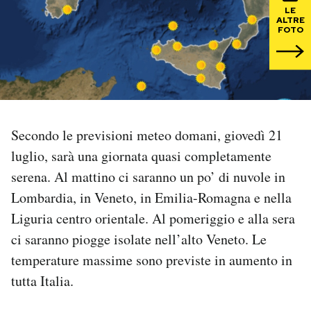
LE
ALTRE
PODCAST
FOTO
NEWSLETTER
I MIEI PREFERITI
Secondo le previsioni meteo domani, giovedì 21
luglio, sarà una giornata quasi completamente
SHOP
serena. Al mattino ci saranno un po’ di nuvole in
Lombardia, in Veneto, in Emilia-Romagna e nella
CALENDARIO
Liguria centro orientale. Al pomeriggio e alla sera
ci saranno piogge isolate nell’alto Veneto. Le
AREA PERSONALE
temperature massime sono previste in aumento in
tutta Italia.
Area Personale
Newsletter