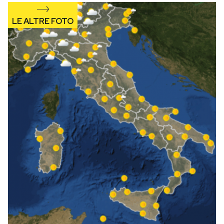
Notifiche mobile
Regala il Post
Hai bisogno di aiuto?
Esci