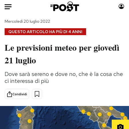
Auto
Mercoledì 20 luglio 2022
QUESTO ARTICOLO HA PIÙ DI
4 ANNI
HOME
Le previsioni meteo per giovedì
Italia
Moda
21 luglio
Mondo
Libri
Politica
Consumismi
Dove sarà sereno e dove no, che è la cosa che
Tecnologia
Storie/Idee
ci interessa di più
Internet
Ok Boomer!
Scienza
Media
Condividi
Cultura
Europa
Economia
Altrecose
Sport
Mondiali calcio 2026