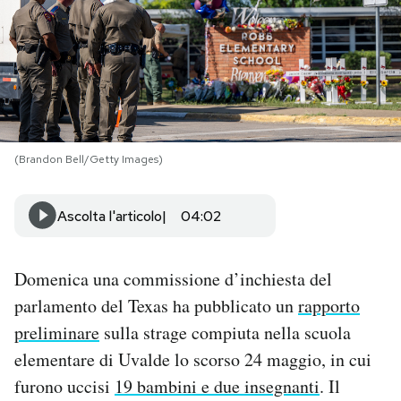
PODCAST
NEWSLETTER
I MIEI PREFERITI
(Brandon Bell/Getty Images)
SHOP
Ascolta l'articolo
04:02
CALENDARIO
Domenica una commissione d’inchiesta del
parlamento del Texas ha pubblicato un
rapporto
preliminare
sulla strage compiuta nella scuola
AREA PERSONALE
elementare di Uvalde lo scorso 24 maggio, in cui
Area Personale
furono uccisi
19 bambini e due insegnanti
. Il
Newsletter