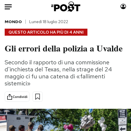
Auto
MONDO
Lunedì 18 luglio 2022
QUESTO ARTICOLO HA PIÙ DI
4 ANNI
HOME
Gli errori della polizia a Uvalde
Italia
Moda
Mondo
Libri
Secondo il rapporto di una commissione
Politica
Consumismi
d'inchiesta del Texas, nella strage del 24
Tecnologia
Storie/Idee
maggio ci fu una catena di «fallimenti
sistemici»
Internet
Ok Boomer!
Scienza
Media
Condividi
Cultura
Europa
Economia
Altrecose
Sport
Mondiali calcio 2026