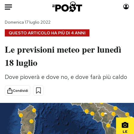
Auto
Domenica 17 luglio 2022
QUESTO ARTICOLO HA PIÙ DI
4 ANNI
HOME
Le previsioni meteo per lunedì
Italia
Moda
18 luglio
Mondo
Libri
Politica
Consumismi
Dove pioverà e dove no, e dove farà più caldo
Tecnologia
Storie/Idee
Internet
Ok Boomer!
Condividi
Scienza
Media
Cultura
Europa
Economia
Altrecose
Sport
Mondiali calcio 2026
LE