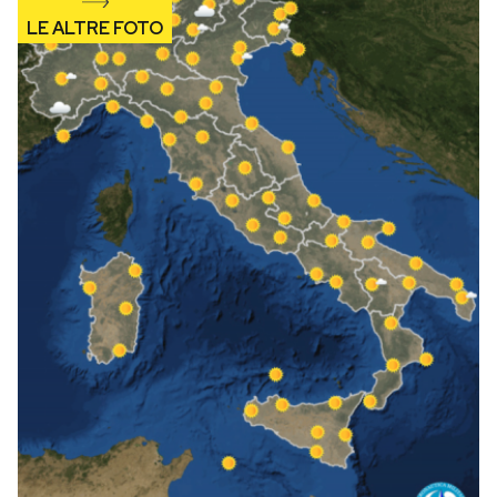
Notifiche mobile
Regala il Post
Hai bisogno di aiuto?
Esci