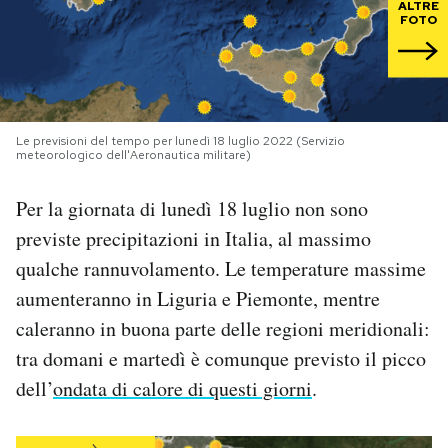
ALTRE
FOTO
PODCAST
NEWSLETTER
Le previsioni del tempo per lunedì 18 luglio 2022 (Servizio
meteorologico dell'Aeronautica militare)
I MIEI PREFERITI
Per la giornata di lunedì 18 luglio non sono
previste precipitazioni in Italia, al massimo
SHOP
qualche rannuvolamento. Le temperature massime
aumenteranno in Liguria e Piemonte, mentre
CALENDARIO
caleranno in buona parte delle regioni meridionali:
tra domani e martedì è comunque previsto il picco
AREA PERSONALE
dell’
ondata di calore di questi giorni
.
Area Personale
Newsletter