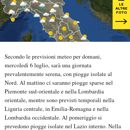
LE
ALTRE
PODCAST
FOTO
NEWSLETTER
I MIEI PREFERITI
Secondo le previsioni meteo per domani,
mercoledì 6 luglio, sarà una giornata
SHOP
prevalentemente serena, con piogge isolate al
Nord. Al mattino ci saranno piogge sparse nel
CALENDARIO
Piemonte sud-orientale e nella Lombardia
orientale, mentre sono previsti temporali nella
AREA PERSONALE
Liguria centrale, in Emilia-Romagna e nella
Lombardia occidentale. Al pomeriggio si
Area Personale
prevedono piogge isolate nel Lazio interno. Nella
Newsletter