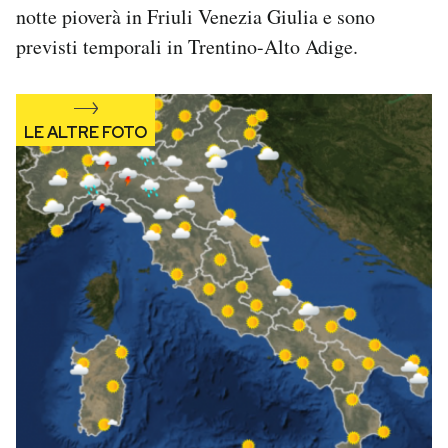
notte pioverà in Friuli Venezia Giulia e sono
Notifiche mobile
Regala il Post
previsti temporali in Trentino-Alto Adige.
Hai bisogno di aiuto?
Esci