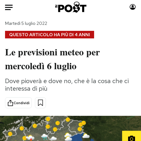
Auto
Martedì 5 luglio 2022
QUESTO ARTICOLO HA PIÙ DI
4 ANNI
HOME
Le previsioni meteo per
Italia
Moda
mercoledì 6 luglio
Mondo
Libri
Politica
Consumismi
Dove pioverà e dove no, che è la cosa che ci
Tecnologia
Storie/Idee
interessa di più
Internet
Ok Boomer!
Scienza
Media
Condividi
Cultura
Europa
Economia
Altrecose
Sport
Mondiali calcio 2026