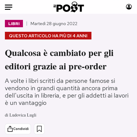
Auto
LIBRI
Martedì 28 giugno 2022
QUESTO ARTICOLO HA PIÙ DI
4 ANNI
HOME
Qualcosa è cambiato per gli
Italia
Moda
Mondo
Libri
editori grazie ai pre-order
Politica
Consumismi
Tecnologia
Storie/Idee
A volte i libri scritti da persone famose si
Internet
Ok Boomer!
vendono in grandi quantità ancora prima
dell'uscita in libreria, e per gli addetti ai lavori
Scienza
Media
è un vantaggio
Cultura
Europa
Economia
Altrecose
di
Ludovica Lugli
Sport
Mondiali calcio 2026
Condividi