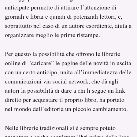
Notifiche mobile
anticipate permette di attirare l’attenzione di
Regala il Post
giornali e librai e quindi di potenziali lettori, e,
Hai bisogno di aiuto?
soprattutto nel caso di un autore esordiente, aiuta a
Esci
organizzare meglio le prime ristampe.
Per questo la possibilità che offrono le librerie
online di “caricare” le pagine delle novità in uscita
con un certo anticipo, unita all’immediatezza delle
comunicazioni via social network, che dà agli
autori la possibilità di dare a chi li segue un link
diretto per acquistare il proprio libro, ha portato
nel mondo dell’editoria un piccolo cambiamento.
Nelle librerie tradizionali si è sempre potuto
prenotare e anche acquistare libri prima della loro