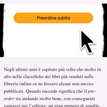
PODCAST
NEWSLETTER
I MIEI PREFERITI
SHOP
Negli ultimi anni è capitato più volte che molto in
CALENDARIO
alto nelle classifiche dei libri più venduti sulle
librerie online ce ne fossero alcuni non ancora
AREA PERSONALE
pubblicati. Quando succede significa che il
pre-
order
sta andando molto bene, con conseguenti
Area Personale
vantaggi per l’editore: un gran numero di vendite
Newsletter