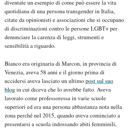
diventate un esempio di come può essere la vita
Notifiche mobile
quotidiana di una persona transgender in Italia,
Regala il Post
citate da opinionisti e associazioni che si occupano
Hai bisogno di aiuto?
Esci
di discriminazioni contro le persone LGBT+ per
denunciare la carenza di leggi, strumenti e
sensibilità a riguardo.
Bianco era originaria di Marcon, in provincia di
Venezia, aveva 58 anni e il giorno prima di
uccidersi aveva lasciato un ultimo
post sul suo
blog
in cui diceva che lo avrebbe fatto. Aveva
lavorato come professoressa in varie scuole
superiori ed era una persona abbastanza nota nella
zona perché nel 2015, quando aveva cominciato a
presentarsi a scuola indossando abiti femminili,