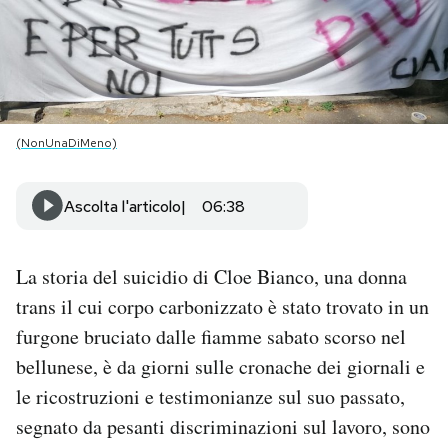
PODCAST
NEWSLETTER
(NonUnaDiMeno)
I MIEI PREFERITI
Ascolta l'articolo
06:38
SHOP
La storia del suicidio di Cloe Bianco, una donna
trans il cui corpo carbonizzato è stato trovato in un
CALENDARIO
furgone bruciato dalle fiamme sabato scorso nel
bellunese, è da giorni sulle cronache dei giornali e
AREA PERSONALE
le ricostruzioni e testimonianze sul suo passato,
Area Personale
segnato da pesanti discriminazioni sul lavoro, sono
Newsletter