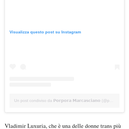
Visualizza questo post su Instagram
Un post condiviso da 𝗣𝗼𝗿𝗽𝗼𝗿𝗮 𝗠𝗮𝗿𝗰𝗮𝘀𝗰𝗶𝗮𝗻𝗼 (@porporamarcasciano)
Vladimir Luxuria, che è una delle donne trans più