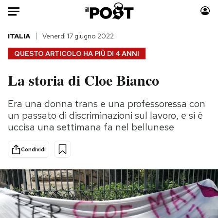
Auto
ITALIA
Venerdì 17 giugno 2022
QUESTO ARTICOLO HA PIÙ DI
4 ANNI
HOME
La storia di Cloe Bianco
Italia
Moda
Mondo
Libri
Era una donna trans e una professoressa con
Politica
Consumismi
un passato di discriminazioni sul lavoro, e si è
Tecnologia
Storie/Idee
uccisa una settimana fa nel bellunese
Internet
Ok Boomer!
Condividi
Scienza
Media
Cultura
Europa
Economia
Altrecose
Sport
Mondiali calcio 2026