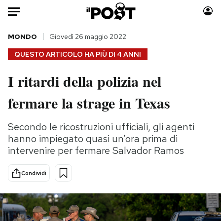
Auto
MONDO
Giovedì 26 maggio 2022
QUESTO ARTICOLO HA PIÙ DI
4 ANNI
HOME
I ritardi della polizia nel
Italia
Moda
fermare la strage in Texas
Mondo
Libri
Politica
Consumismi
Secondo le ricostruzioni ufficiali, gli agenti
Tecnologia
Storie/Idee
hanno impiegato quasi un’ora prima di
Internet
Ok Boomer!
intervenire per fermare Salvador Ramos
Scienza
Media
Cultura
Europa
Condividi
Economia
Altrecose
Sport
Mondiali calcio 2026