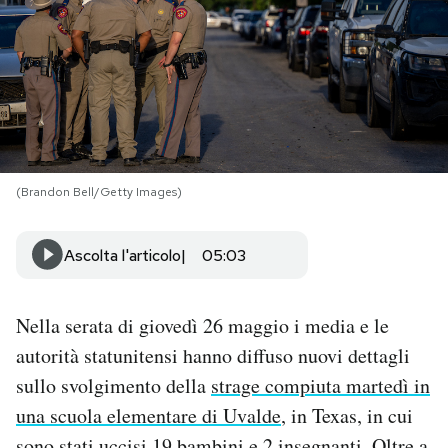
PODCAST
NEWSLETTER
I MIEI PREFERITI
(Brandon Bell/Getty Images)
SHOP
Ascolta l'articolo
05:03
CALENDARIO
Nella serata di giovedì 26 maggio i media e le
autorità statunitensi hanno diffuso nuovi dettagli
AREA PERSONALE
sullo svolgimento della
strage compiuta martedì in
una scuola elementare di Uvalde
, in Texas, in cui
Area Personale
Newsletter
sono stati uccisi 19 bambini e 2 insegnanti. Oltre a