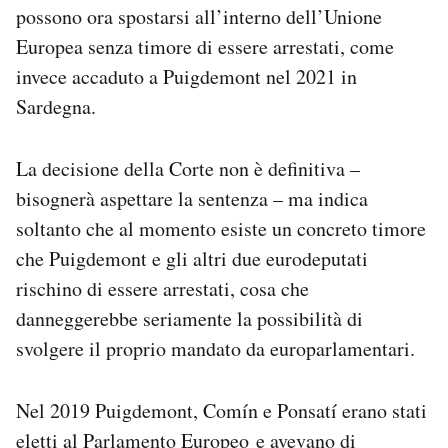
possono ora spostarsi all’interno dell’Unione
Notifiche mobile
Regala il Post
Europea senza timore di essere arrestati, come
Hai bisogno di aiuto?
invece accaduto a Puigdemont nel 2021 in
Esci
Sardegna.
La decisione della Corte non è definitiva –
bisognerà aspettare la sentenza – ma indica
soltanto che al momento esiste un concreto timore
che Puigdemont e gli altri due eurodeputati
rischino di essere arrestati, cosa che
danneggerebbe seriamente la possibilità di
svolgere il proprio mandato da europarlamentari.
Nel 2019 Puigdemont, Comín e Ponsatí erano stati
eletti al Parlamento Europeo e avevano di