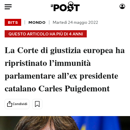
Auto
BITS
MONDO
Martedì 24 maggio 2022
QUESTO ARTICOLO HA PIÙ DI
4 ANNI
HOME
La Corte di giustizia europea ha
Italia
Moda
Mondo
Libri
ripristinato l’immunità
Politica
Consumismi
parlamentare all’ex presidente
Tecnologia
Storie/Idee
Internet
Ok Boomer!
catalano Carles Puigdemont
Scienza
Media
Cultura
Europa
Condividi
Economia
Altrecose
Sport
Mondiali calcio 2026