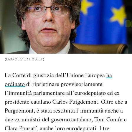
PODCAST
NEWSLETTER
I MIEI PREFERITI
(EPA/OLIVIER HOSLET)
SHOP
La Corte di giustizia dell’Unione Europea
ha
ordinato
di ripristinare provvisoriamente
CALENDARIO
l’immunità parlamentare all’eurodeputato ed ex
presidente catalano Carles Puigdemont. Oltre che a
AREA PERSONALE
Puigdemont, è stata restituita l’immunità anche a
due ex ministri del governo catalano, Toni Comín e
Area Personale
Clara Ponsatí, anche loro eurodeputati. I tre
Newsletter