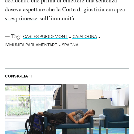
decidendo che prima di emettere una sentenza
doveva aspettare che la Corte di giustizia europea
si esprimesse
sull’immunità.
Tag:
-
-
CARLES PUIGDEMONT
CATALOGNA
-
IMMUNITÀ PARLAMENTARE
SPAGNA
CONSIGLIATI