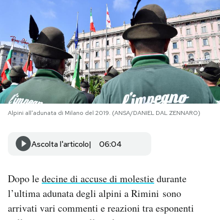
PODCAST
NEWSLETTER
I MIEI PREFERITI
Alpini all'adunata di Milano del 2019. (ANSA/DANIEL DAL ZENNARO)
SHOP
Ascolta l'articolo
06:04
CALENDARIO
Dopo le
decine di accuse di molestie
durante
AREA PERSONALE
l’ultima adunata degli alpini a Rimini sono
Area Personale
arrivati vari commenti e reazioni tra esponenti
Newsletter