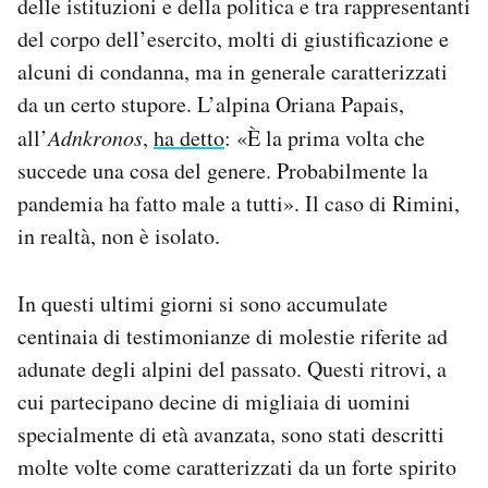
delle istituzioni e della politica e tra rappresentanti
Notifiche mobile
del corpo dell’esercito, molti di giustificazione e
Regala il Post
alcuni di condanna, ma in generale caratterizzati
Hai bisogno di aiuto?
da un certo stupore. L’alpina Oriana Papais,
Esci
all’
Adnkronos
,
ha detto
: «È la prima volta che
succede una cosa del genere. Probabilmente la
pandemia ha fatto male a tutti». Il caso di Rimini,
in realtà, non è isolato.
In questi ultimi giorni si sono accumulate
centinaia di testimonianze di molestie riferite ad
adunate degli alpini del passato. Questi ritrovi, a
cui partecipano decine di migliaia di uomini
specialmente di età avanzata, sono stati descritti
molte volte come caratterizzati da un forte spirito