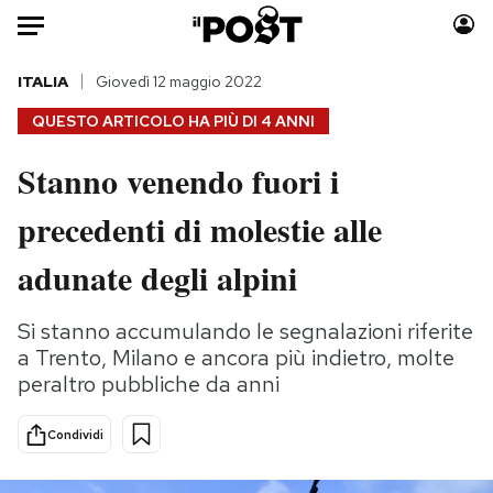
Auto
ITALIA
Giovedì 12 maggio 2022
QUESTO ARTICOLO HA PIÙ DI
4 ANNI
HOME
Stanno venendo fuori i
Italia
Moda
precedenti di molestie alle
Mondo
Libri
Politica
Consumismi
adunate degli alpini
Tecnologia
Storie/Idee
Internet
Ok Boomer!
Si stanno accumulando le segnalazioni riferite
Scienza
Media
a Trento, Milano e ancora più indietro, molte
Cultura
Europa
peraltro pubbliche da anni
Economia
Altrecose
Condividi
Sport
Mondiali calcio 2026