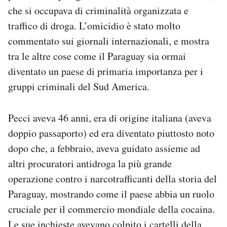
Notifiche mobile
che si occupava di criminalità organizzata e
Regala il Post
traffico di droga
. L’omicidio è stato molto
Hai bisogno di aiuto?
commentato sui giornali internazionali, e mostra
Esci
tra le altre cose come il Paraguay sia ormai
diventato un paese di primaria importanza per i
gruppi criminali del Sud America.
Pecci aveva 46 anni, era di origine italiana (aveva
doppio passaporto) ed era diventato piuttosto noto
dopo che, a febbraio, aveva guidato assieme ad
altri procuratori antidroga la più grande
operazione contro i narcotrafficanti della storia del
Paraguay, mostrando come il paese abbia un ruolo
cruciale per il commercio mondiale della cocaina.
Le sue inchieste avevano colpito i cartelli della