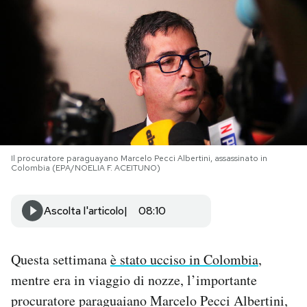
PODCAST
NEWSLETTER
I MIEI PREFERITI
Il procuratore paraguayano Marcelo Pecci Albertini, assassinato in
SHOP
Colombia (EPA/NOELIA F. ACEITUNO)
CALENDARIO
Ascolta l'articolo
08:10
AREA PERSONALE
Questa settimana
è stato ucciso in Colombia
,
mentre era in viaggio di nozze, l’importante
Area Personale
procuratore paraguaiano Marcelo Pecci Albertini,
Newsletter