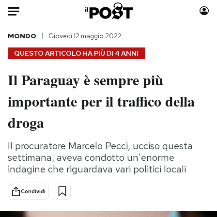
Auto
MONDO
Giovedì 12 maggio 2022
QUESTO ARTICOLO HA PIÙ DI
4 ANNI
HOME
Il Paraguay è sempre più
Italia
Moda
importante per il traffico della
Mondo
Libri
Politica
Consumismi
droga
Tecnologia
Storie/Idee
Internet
Ok Boomer!
Il procuratore Marcelo Pecci, ucciso questa
Scienza
Media
settimana, aveva condotto un'enorme
Cultura
Europa
indagine che riguardava vari politici locali
Economia
Altrecose
Condividi
Sport
Mondiali calcio 2026