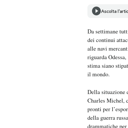
Notifiche mobile
Ascolta l'arti
Regala il Post
Hai bisogno di aiuto?
Esci
Da settimane tutti
dei continui atta
alle navi mercanti
riguarda Odessa, 
stima siano stipat
il mondo.
Della situazione 
Charles Michel, ch
pronti per l’espo
della guerra russ
drammatiche per i