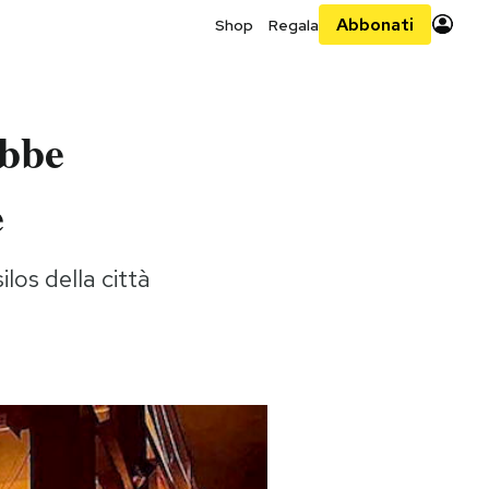
Abbonati
Shop
Regala
ebbe
e
ilos della città