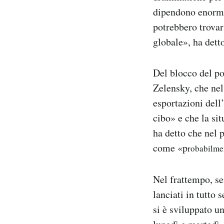
dipendono enorme
potrebbero trovar
globale», ha dett
Del blocco del po
Zelensky, che nel
esportazioni dell
cibo» e che la si
ha detto che nel
come «p
robabilme
Nel frattempo, sem
lanciati in tutto
si è sviluppato u