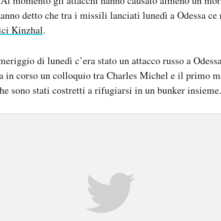
 Al momento gli attacchi hanno causato almeno un morto
hanno detto che tra i missili lanciati lunedì a Odessa ce
ici Kinzhal
.
eriggio di lunedì c’era stato un attacco russo a Odess
ra in corso un colloquio tra Charles Michel e il primo m
e sono stati costretti a rifugiarsi in un bunker insieme