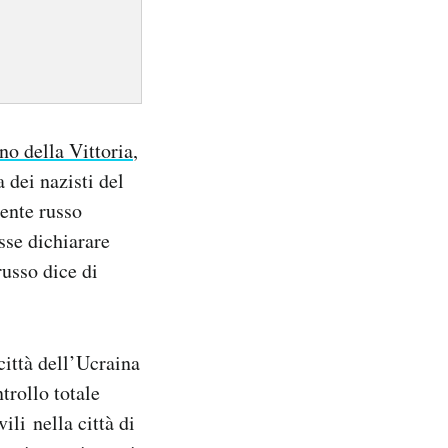
no della Vittoria
,
a dei nazisti del
dente russo
sse dichiarare
russo dice di
città dell’Ucraina
trollo totale
li nella città di