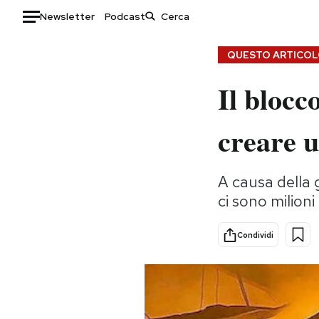
Newsletter
Podcast
Auto
QUESTO ARTICOLO
Il blocc
HOME
Italia
Moda
creare u
Mondo
Libri
Politica
Consumismi
A causa della g
Tecnologia
Storie/Idee
ci sono milioni
Internet
Ok Boomer!
Scienza
Media
Condividi
Cultura
Europa
Economia
Altrecose
Sport
Mondiali calcio 2026