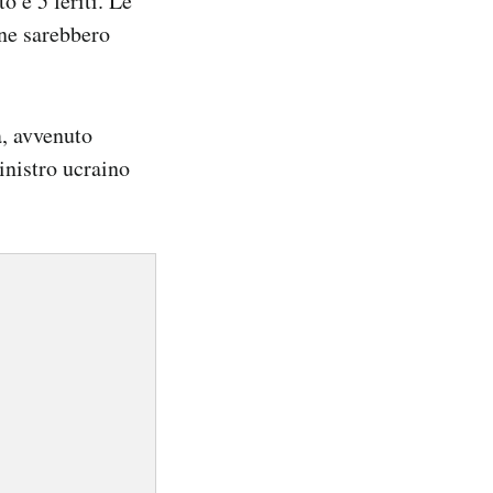
 e 5 feriti. Le
 ne sarebbero
a, avvenuto
inistro ucraino
.