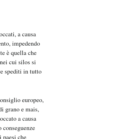
occati, a causa
mento, impedendo
te è quella che
ei cui silos si
e spediti in tutto
Consiglio europeo,
 di grano e mais,
loccato a causa
do conseguenze
i paesi che