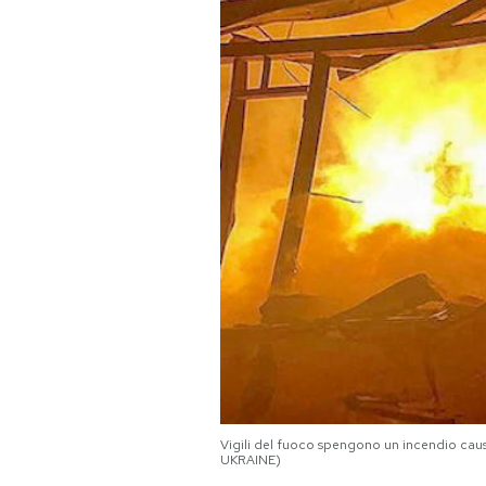
PODCAST
NEWSLETTER
I MIEI PREFERITI
SHOP
CALENDARIO
AREA PERSONALE
Vigili del fuoco spengono un incendio ca
Area Personale
UKRAINE)
Newsletter