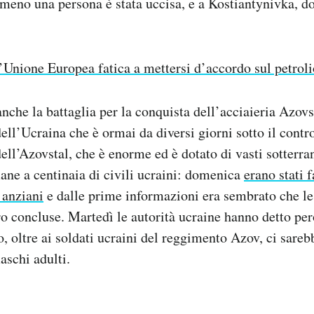
eno una persona è stata uccisa, e a Kostiantynivka, do
’Unione Europea fatica a mettersi d’accordo sul petroli
nche la battaglia per la conquista dell’acciaieria Azovs
dell’Ucraina che è ormai da diversi giorni sotto il contr
ell’Azovstal, che è enorme ed è dotato di vasti sotterra
mane a centinaia di civili ucraini: domenica
erano stati 
 anziani
e dalle prime informazioni era sembrato che le
ro concluse. Martedì le autorità ucraine hanno detto per
, oltre ai soldati ucraini del reggimento Azov, ci sarebb
maschi adulti.