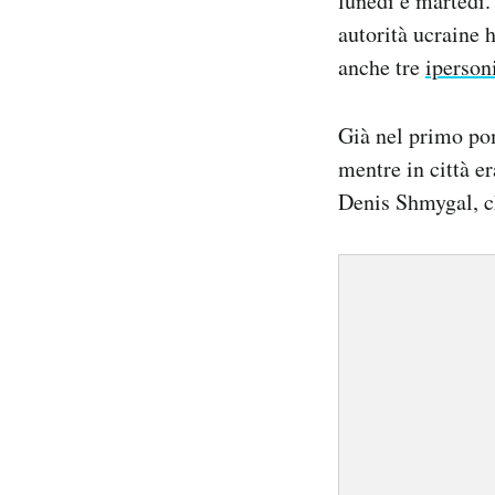
lunedì e martedì.
autorità ucraine 
anche tre
iperson
Già nel primo pom
mentre in città e
Denis Shmygal, ch