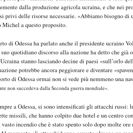
mente dalla produzione agricola ucraina, e che nei pr
si privi delle risorse necessarie. «Abbiamo bisogno di 
o Michel a questo proposito.
rto di Odessa ha parlato anche il presidente ucraino V
 suo quotidiano discorso alla nazione ha detto che già 
’Ucraina stanno lasciando decine di paesi «sull’orlo de
tuazione potrebbe ancora peggiorare e diventare «spave
 porto di Odessa ormai non si vede più nemmeno una na
nte non succedeva dalla Seconda guerra mondiale».
pre a Odessa, si sono intensificati gli attacchi russi: l
 sette missili, che hanno colpito due hotel e un centro c
n vasto incendio che è stato spento solo dopo molte ore n