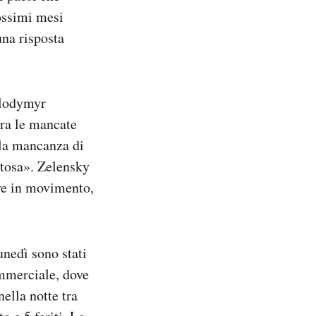
ossimi mesi
una risposta
olodymyr
ora le mancate
lla mancanza di
ntosa». Zelensky
ve in movimento,
unedì sono stati
ommerciale, dove
ella notte tra