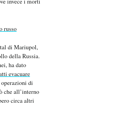
ve invece i morti
o russo
tal di Mariupol,
ollo della Russia.
nei, ha dato
fatti evacuare
 operazioni di
ò che all’interno
ero circa altri