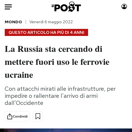
Auto
MONDO
Venerdì 6 maggio 2022
QUESTO ARTICOLO HA PIÙ DI
4 ANNI
HOME
La Russia sta cercando di
Italia
Moda
mettere fuori uso le ferrovie
Mondo
Libri
Politica
Consumismi
ucraine
Tecnologia
Storie/Idee
Internet
Ok Boomer!
Con attacchi mirati alle infrastrutture, per
Scienza
Media
impedire o rallentare l'arrivo di armi
Cultura
Europa
dall'Occidente
Economia
Altrecose
Condividi
Sport
Mondiali calcio 2026