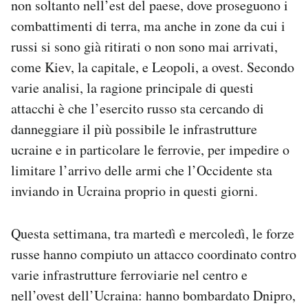
non soltanto nell’est del paese, dove proseguono i
Notifiche mobile
combattimenti di terra, ma anche in zone da cui i
Regala il Post
russi si sono già ritirati o non sono mai arrivati,
Hai bisogno di aiuto?
come Kiev, la capitale, e Leopoli, a ovest. Secondo
Esci
varie analisi, la ragione principale di questi
attacchi è che l’esercito russo sta cercando di
danneggiare il più possibile le infrastrutture
ucraine e in particolare le ferrovie, per impedire o
limitare l’arrivo delle armi che l’Occidente sta
inviando in Ucraina proprio in questi giorni.
Questa settimana, tra martedì e mercoledì, le forze
russe hanno compiuto un attacco coordinato contro
varie infrastrutture ferroviarie nel centro e
nell’ovest dell’Ucraina: hanno bombardato Dnipro,