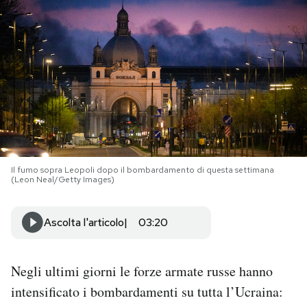
PODCAST
NEWSLETTER
I MIEI PREFERITI
SHOP
Il fumo sopra Leopoli dopo il bombardamento di questa settimana
(Leon Neal/Getty Images)
CALENDARIO
Ascolta l'articolo
03:20
AREA PERSONALE
Negli ultimi giorni le forze armate russe hanno
Area Personale
intensificato i bombardamenti su tutta l’Ucraina:
Newsletter