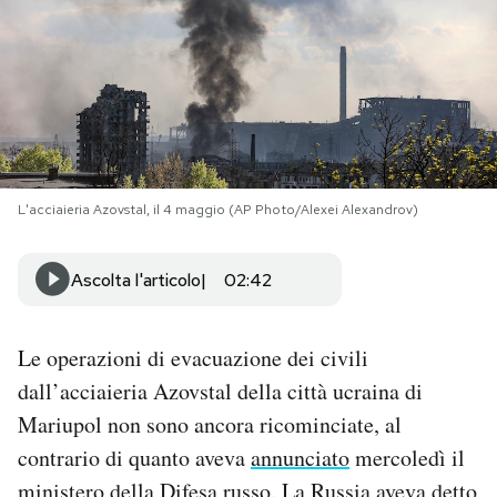
PODCAST
NEWSLETTER
I MIEI PREFERITI
L'acciaieria Azovstal, il 4 maggio (AP Photo/Alexei Alexandrov)
SHOP
Ascolta l'articolo
02:42
CALENDARIO
Le operazioni di evacuazione dei civili
dall’acciaieria Azovstal della città ucraina di
AREA PERSONALE
Mariupol non sono ancora ricominciate, al
contrario di quanto aveva
annunciato
mercoledì il
Area Personale
Newsletter
ministero della Difesa russo. La Russia aveva detto