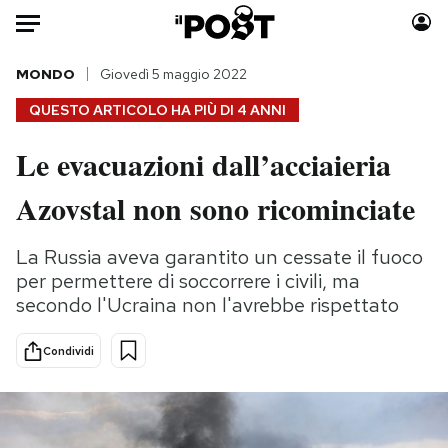
Auto
MONDO
Giovedì 5 maggio 2022
QUESTO ARTICOLO HA PIÙ DI
4 ANNI
HOME
Le evacuazioni dall’acciaieria
Italia
Moda
Azovstal non sono ricominciate
Mondo
Libri
Politica
Consumismi
La Russia aveva garantito un cessate il fuoco
Tecnologia
Storie/Idee
per permettere di soccorrere i civili, ma
Internet
Ok Boomer!
secondo l'Ucraina non l'avrebbe rispettato
Scienza
Media
Cultura
Europa
Condividi
Economia
Altrecose
Sport
Mondiali calcio 2026