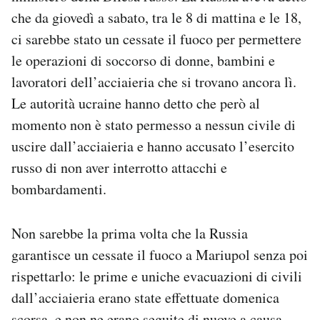
Notifiche mobile
che da giovedì a sabato, tra le 8 di mattina e le 18,
Regala il Post
ci sarebbe stato un cessate il fuoco per permettere
Hai bisogno di aiuto?
le operazioni di soccorso di donne, bambini e
Esci
lavoratori dell’acciaieria che si trovano ancora lì.
Le autorità ucraine hanno detto che però al
momento non è stato permesso a nessun civile di
uscire dall’acciaieria e hanno accusato l’esercito
russo di non aver interrotto attacchi e
bombardamenti.
Non sarebbe la prima volta che la Russia
garantisce un cessate il fuoco a Mariupol senza poi
rispettarlo: le prime e uniche evacuazioni di civili
dall’acciaieria erano state effettuate domenica
scorsa, e non ne erano seguite di nuove a causa