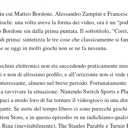
o in cui Matteo Bordone, Alessandro Zampini e Francesc
iochi: una volta aveva la forma dei video, ora è un “pod
Bordone sin dalla prima puntata. Il sottotitolo, “Corri,
 di prima: sintetizza le tre cose che classicamente si fa
e se oggi in molti giochi non se ne fa nessuna.
chini elettronici non sta succedendo praticamente nien
 e non di altissimo profilo, e all’orizzonte non si vede 
nteressante, almeno nel breve periodo. Fortunatamente
a ravvivare la situazione: Nintendo Switch Sports e P
apaci a modo loro di far tornare il videogioco in una d
gante. Se avete del tempo libero ci sono parecchi giochi 
tion Store, e in questo episodio ve ne indichiamo qualc
n Ring (inevitabilmente), The Stanley Parable e Turni