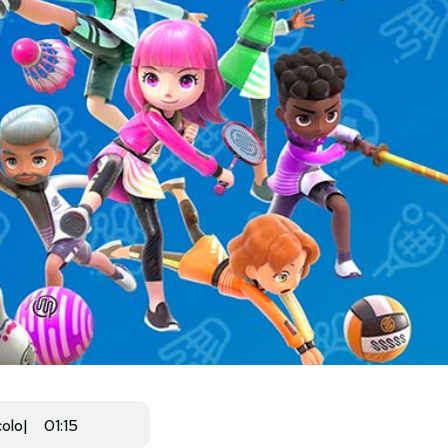
colo
01:15