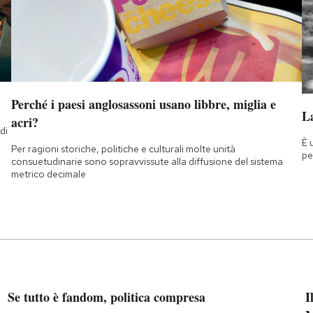
Perché i paesi anglosassoni usano libbre, miglia e
La
acri?
di
È 
a
Per ragioni storiche, politiche e culturali molte unità
pe
consuetudinarie sono sopravvissute alla diffusione del sistema
metrico decimale
Se tutto è fandom, politica compresa
I