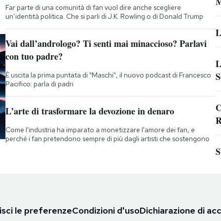
M
Far parte di una comunità di fan vuol dire anche scegliere
un’identità politica. Che si parli di J.K. Rowling o di Donald Trump
L
Vai dall’andrologo? Ti senti mai minaccioso? Parlavi
con tuo padre?
L
S
È uscita la prima puntata di "Maschi", il nuovo podcast di Francesco
Pacifico: parla di padri
C
L’arte di trasformare la devozione in denaro
R
Come l'industria ha imparato a monetizzare l'amore dei fan, e
perché i fan pretendono sempre di più dagli artisti che sostengono
S
sci le preferenze
Condizioni d'uso
Dichiarazione di acc