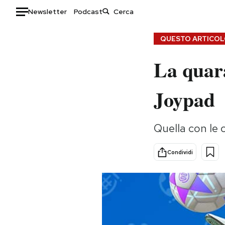
Newsletter
Podcast
Auto
QUESTO ARTICOLO
La quara
HOME
Italia
Moda
Joypad
Mondo
Libri
Politica
Consumismi
Quella con le 
Tecnologia
Storie/Idee
Internet
Ok Boomer!
Condividi
Scienza
Media
Cultura
Europa
Economia
Altrecose
Sport
Mondiali calcio 2026