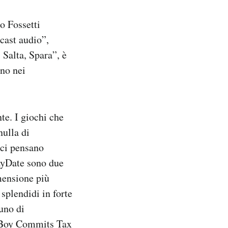
o Fossetti
cast audio”,
 Salta, Spara”, è
nno nei
te. I giochi che
nulla di
 ci pensano
layDate sono due
imensione più
splendidi in forte
uno di
p Boy Commits Tax