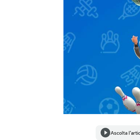
PODCAST
NEWSLETTER
I MIEI PREFERITI
SHOP
CALENDARIO
AREA PERSONALE
Area Personale
Ascolta l'arti
Newsletter