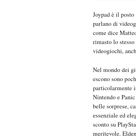
Notifiche mobile
Regala il Post
Joypad è il post
Hai bisogno di aiuto?
parlano di videog
Esci
come dice Matteo 
rimasto lo stesso
videogiochi, anch
Nel mondo dei gio
escono sono pochi
particolarmente i
Nintendo e Panic 
belle sorprese, c
essenziale ed ele
sconto su PlaySta
meritevole. Elde