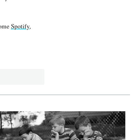
 come
Spotify
,