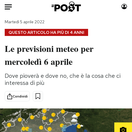
Auto
Martedì 5 aprile 2022
QUESTO ARTICOLO HA PIÙ DI
4 ANNI
HOME
Le previsioni meteo per
Italia
Moda
mercoledì 6 aprile
Mondo
Libri
Politica
Consumismi
Dove pioverà e dove no, che è la cosa che ci
Tecnologia
Storie/Idee
interessa di più
Internet
Ok Boomer!
Scienza
Media
Condividi
Cultura
Europa
Economia
Altrecose
Sport
Mondiali calcio 2026