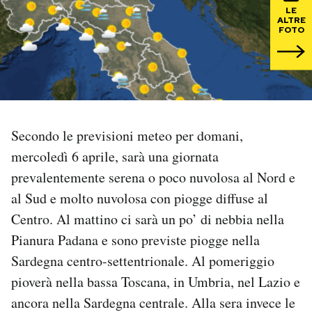
LE
ALTRE
PODCAST
FOTO
NEWSLETTER
I MIEI PREFERITI
Secondo le previsioni meteo per domani,
mercoledì 6 aprile, sarà una giornata
SHOP
prevalentemente serena o poco nuvolosa al Nord e
al Sud e molto nuvolosa con piogge diffuse al
CALENDARIO
Centro. Al mattino ci sarà un po’ di nebbia nella
Pianura Padana e sono previste piogge nella
AREA PERSONALE
Sardegna centro-settentrionale. Al pomeriggio
pioverà nella bassa Toscana, in Umbria, nel Lazio e
Area Personale
ancora nella Sardegna centrale. Alla sera invece le
Newsletter