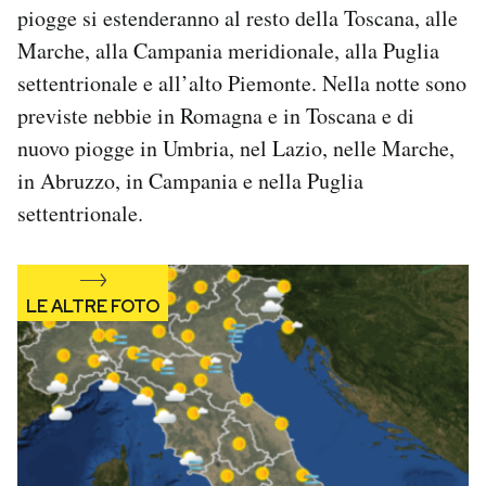
piogge si estenderanno al resto della Toscana, alle
Notifiche mobile
Regala il Post
Marche, alla Campania meridionale, alla Puglia
Hai bisogno di aiuto?
settentrionale e all’alto Piemonte. Nella notte sono
Esci
previste nebbie in Romagna e in Toscana e di
nuovo piogge in Umbria, nel Lazio, nelle Marche,
in Abruzzo, in Campania e nella Puglia
settentrionale.