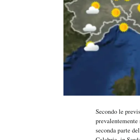
PODCAST
NEWSLETTER
I MIEI PREFERITI
SHOP
CALENDARIO
Secondo le previ
AREA PERSONALE
prevalentemente s
Area Personale
seconda parte del
Newsletter
Calabria, in Sard