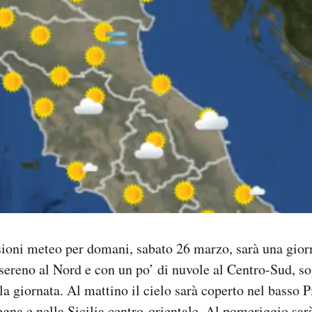
sioni meteo per domani, sabato 26 marzo, sarà una gior
ereno al Nord e con un po’ di nuvole al Centro-Sud, sop
la giornata. Al mattino il cielo sarà coperto nel basso 
egna e nella Sicilia centro-orientale. Al pomeriggio sa