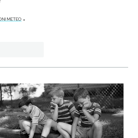
-
ONI METEO