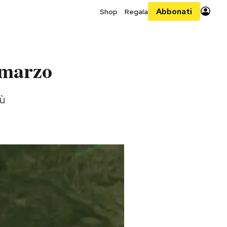
Abbonati
Shop
Regala
 marzo
iù