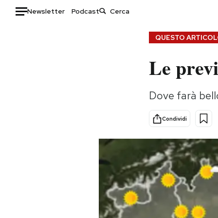
Newsletter
Podcast
Auto
QUESTO ARTICOLO
Le prev
HOME
Italia
Moda
Dove farà bello
Mondo
Libri
Politica
Consumismi
Condividi
Tecnologia
Storie/Idee
Internet
Ok Boomer!
Scienza
Media
Cultura
Europa
Economia
Altrecose
Sport
Mondiali calcio 2026