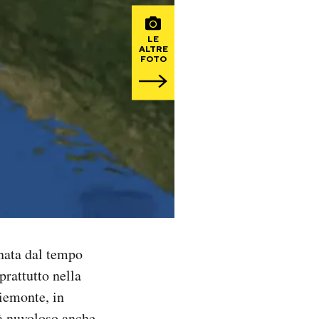
LE
ALTRE
FOTO
nata dal tempo
rattutto nella
Piemonte, in
rà nuvoloso anche