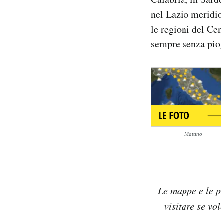
Notifiche mobile
nel Lazio meridio
Regala il Post
le regioni del Ce
Hai bisogno di aiuto?
sempre senza pio
Esci
Mattino
Le mappe e le p
visitare se vo