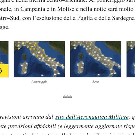
nale, in Campania e in Molise e nella notte sarà molto 
ntro-Sud, con l’esclusione della Puglia e della Sardegna
gge.
Pomeriggio
Sera
***
revisioni arrivano dal
sito dell’Aeronautica Militare
, 
lete previsioni affidabili (e leggermente aggiornate rispe
questo articolo) e
stare alla larga
da allarmismi inutil