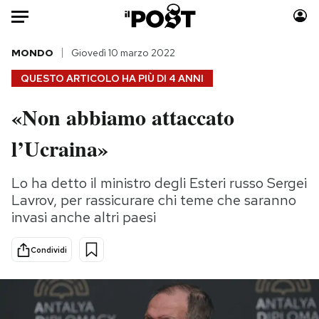
Auto
MONDO
Giovedì 10 marzo 2022
QUESTO ARTICOLO HA PIÙ DI
4 ANNI
HOME
«Non abbiamo attaccato
Italia
Moda
l’Ucraina»
Mondo
Libri
Politica
Consumismi
Lo ha detto il ministro degli Esteri russo Sergei
Tecnologia
Storie/Idee
Lavrov, per rassicurare chi teme che saranno
Internet
Ok Boomer!
invasi anche altri paesi
Scienza
Media
Cultura
Europa
Condividi
Economia
Altrecose
Sport
Mondiali calcio 2026