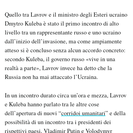
Notifiche mobile
Regala il Post
Quello tra Lavrov e il ministro degli Esteri ucraino
Hai bisogno di aiuto?
Dmytro Kuleba è stato il primo incontro di alto
Esci
livello tra un rappresentante russo e uno ucraino
dall’inizio dell’invasione, ma come ampiamente
atteso si è concluso senza alcun accordo concreto:
secondo Kuleba, il governo russo «vive in una
realtà a parte», Lavrov invece ha detto che la
Russia non ha mai attaccato l’Ucraina.
In un incontro durato circa un’ora e mezza, Lavrov
e Kuleba hanno parlato tra le altre cose
dell’apertura di nuovi “
corridoi umanitari
” e della
possibilità di un incontro tra i presidenti dei
rispettivi paesi, Vladimir Putin e Volodymyr