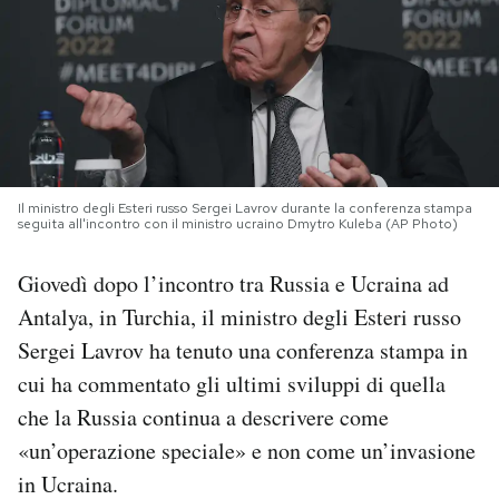
PODCAST
NEWSLETTER
I MIEI PREFERITI
Il ministro degli Esteri russo Sergei Lavrov durante la conferenza stampa
seguita all'incontro con il ministro ucraino Dmytro Kuleba (AP Photo)
SHOP
Giovedì dopo l’incontro tra Russia e Ucraina ad
Antalya, in Turchia, il ministro degli Esteri russo
CALENDARIO
Sergei Lavrov ha tenuto una conferenza stampa in
cui ha commentato gli ultimi sviluppi di quella
AREA PERSONALE
che la Russia continua a descrivere come
«un’operazione speciale» e non come un’invasione
Area Personale
in Ucraina.
Newsletter