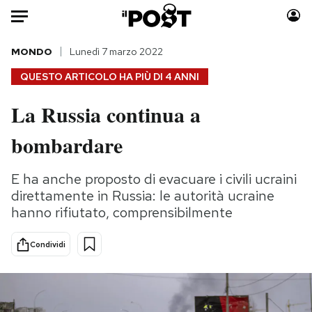
Auto
MONDO
Lunedì 7 marzo 2022
QUESTO ARTICOLO HA PIÙ DI
4 ANNI
HOME
La Russia continua a
Italia
Moda
bombardare
Mondo
Libri
Politica
Consumismi
E ha anche proposto di evacuare i civili ucraini
Tecnologia
Storie/Idee
direttamente in Russia: le autorità ucraine
Internet
Ok Boomer!
hanno rifiutato, comprensibilmente
Scienza
Media
Cultura
Europa
Condividi
Economia
Altrecose
Sport
Mondiali calcio 2026