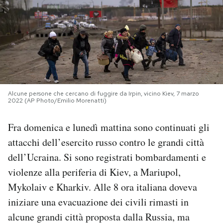
PODCAST
NEWSLETTER
I MIEI PREFERITI
Alcune persone che cercano di fuggire da Irpin, vicino Kiev, 7 marzo
2022 (AP Photo/Emilio Morenatti)
SHOP
Fra domenica e lunedì mattina sono continuati gli
attacchi dell’esercito russo contro le grandi città
CALENDARIO
dell’Ucraina. Si sono registrati bombardamenti e
violenze alla periferia di Kiev, a Mariupol,
AREA PERSONALE
Mykolaiv e Kharkiv. Alle 8 ora italiana doveva
iniziare una evacuazione dei civili rimasti in
Area Personale
alcune grandi città proposta dalla Russia, ma
Newsletter