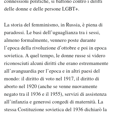
connessioni politiche, si battono contro i diritti
Notifiche mobile
delle donne e delle persone LGBT+.
Regala il Post
Hai bisogno di aiuto?
La storia del femminismo, in Russia, è piena di
Esci
paradossi. Le basi dell’uguaglianza tra i sessi,
almeno formalmente, vennero poste durante
l’epoca della rivoluzione d’ottobre e poi in epoca
sovietica. A quel tempo, le donne russe si videro
riconosciuti alcuni diritti che erano estremamente
all’avanguardia per l’epoca e in altri paesi del
mondo: il diritto di voto nel 1917, il diritto di
aborto nel 1920 (anche se venne nuovamente
negato tra il 1936 e il 1955), servizi di assistenza
all’infanzia e generosi congedi di maternità. La
stessa Costituzione sovietica del 1936 dichiarò la