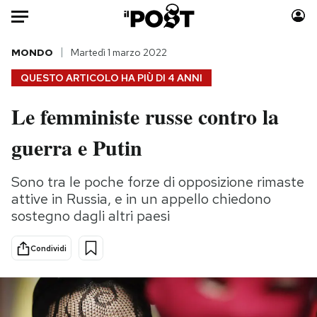
Auto
MONDO
Martedì 1 marzo 2022
QUESTO ARTICOLO HA PIÙ DI
4 ANNI
HOME
Le femministe russe contro la
Italia
Moda
guerra e Putin
Mondo
Libri
Politica
Consumismi
Sono tra le poche forze di opposizione rimaste
Tecnologia
Storie/Idee
attive in Russia, e in un appello chiedono
Internet
Ok Boomer!
sostegno dagli altri paesi
Scienza
Media
Cultura
Europa
Condividi
Economia
Altrecose
Sport
Mondiali calcio 2026