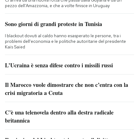
Ci arriva da una nuova rotta che passa dalla Guyana e da un
pezzo dell'Amazzonia, e che a volte finisce in Uruguay
Sono giorni di grandi proteste in Tunisia
I blackout dovuti al caldo hanno esasperato le persone, tra i
problemi dell'economia e le politiche autoritarie del presidente
Kaïs Saïed
L’Ucraina è senza difese contro i missili russi
Il Marocco vuole dimostrare che non c’entra con la
crisi migratoria a Ceuta
C’è una telenovela dentro alla destra radicale
britannica