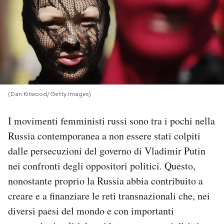
PODCAST
NEWSLETTER
I MIEI PREFERITI
(Dan Kitwood/Getty Images)
I movimenti femministi russi sono tra i pochi nella
SHOP
Russia contemporanea a non essere stati colpiti
dalle persecuzioni del governo di Vladimir Putin
CALENDARIO
nei confronti degli oppositori politici. Questo,
nonostante proprio la Russia abbia contribuito a
AREA PERSONALE
creare e a finanziare le reti transnazionali che, nei
Area Personale
diversi paesi del mondo e con importanti
Newsletter