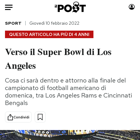
Auto
SPORT
Giovedì 10 febbraio 2022
QUESTO ARTICOLO HA PIÙ DI
4 ANNI
HOME
Verso il Super Bowl di Los
Italia
Moda
Angeles
Mondo
Libri
Politica
Consumismi
Cosa ci sarà dentro e attorno alla finale del
Tecnologia
Storie/Idee
campionato di football americano di
Internet
Ok Boomer!
domenica, tra Los Angeles Rams e Cincinnati
Scienza
Media
Bengals
Cultura
Europa
Economia
Altrecose
Condividi
Sport
Mondiali calcio 2026