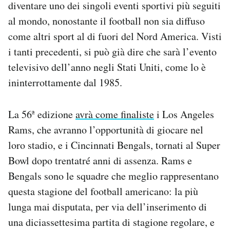
diventare uno dei singoli eventi sportivi più seguiti
Notifiche mobile
al mondo, nonostante il football non sia diffuso
Regala il Post
come altri sport al di fuori del Nord America. Visti
Hai bisogno di aiuto?
Esci
i tanti precedenti, si può già dire che sarà l’evento
televisivo dell’anno negli Stati Uniti, come lo è
ininterrottamente dal 1985.
La 56ª edizione
avrà come finaliste
i Los Angeles
Rams, che avranno l’opportunità di giocare nel
loro stadio, e i Cincinnati Bengals, tornati al Super
Bowl dopo trentatré anni di assenza. Rams e
Bengals sono le squadre che meglio rappresentano
questa stagione del football americano: la più
lunga mai disputata, per via dell’inserimento di
una diciassettesima partita di stagione regolare, e