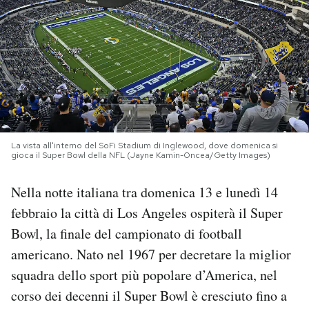
PODCAST
NEWSLETTER
I MIEI PREFERITI
La vista all'interno del SoFi Stadium di Inglewood, dove domenica si
gioca il Super Bowl della NFL (Jayne Kamin-Oncea/Getty Images)
SHOP
Nella notte italiana tra domenica 13 e lunedì 14
CALENDARIO
febbraio la città di Los Angeles ospiterà il Super
Bowl, la finale del campionato di football
americano. Nato nel 1967 per decretare la miglior
AREA PERSONALE
squadra dello sport più popolare d’America, nel
Area Personale
corso dei decenni il Super Bowl è cresciuto fino a
Newsletter