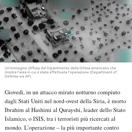
PODCAST
NEWSLETTER
I MIEI PREFERITI
Un'immagine diffusa dal Dipartimento della Difesa americano che
SHOP
mostra l'area in cui è stata effettuata l'operazione (Department of
Defense via AP)
CALENDARIO
Giovedì, in un attacco mirato notturno compiuto
dagli Stati Uniti nel nord-ovest della Siria, è morto
AREA PERSONALE
Ibrahim al Hashimi al Qurayshi, leader dello Stato
Islamico, o ISIS, tra i terroristi più ricercati al
Area Personale
mondo. L’operazione – la più importante contro
Newsletter