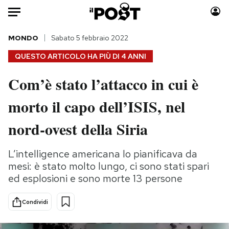
Auto
MONDO
Sabato 5 febbraio 2022
QUESTO ARTICOLO HA PIÙ DI
4 ANNI
HOME
Com’è stato l’attacco in cui è
Italia
Moda
morto il capo dell’ISIS, nel
Mondo
Libri
Politica
Consumismi
nord-ovest della Siria
Tecnologia
Storie/Idee
Internet
Ok Boomer!
L’intelligence americana lo pianificava da
Scienza
Media
mesi: è stato molto lungo, ci sono stati spari
Cultura
Europa
ed esplosioni e sono morte 13 persone
Economia
Altrecose
Condividi
Sport
Mondiali calcio 2026