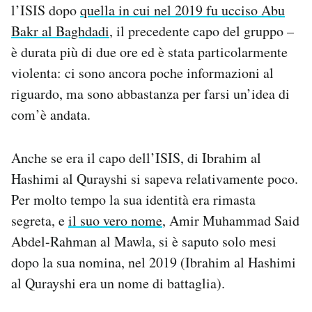
l’ISIS dopo
quella in cui nel 2019 fu ucciso Abu
Notifiche mobile
Bakr al Baghdadi
, il precedente capo del gruppo –
Regala il Post
Hai bisogno di aiuto?
è durata più di due ore ed è stata particolarmente
Esci
violenta: ci sono ancora poche informazioni al
riguardo, ma sono abbastanza per farsi un’idea di
com’è andata.
Anche se era il capo dell’ISIS, di Ibrahim al
Hashimi al Qurayshi si sapeva relativamente poco.
Per molto tempo la sua identità era rimasta
segreta, e
il suo vero nome
, Amir Muhammad Said
Abdel-Rahman al Mawla, si è saputo solo mesi
dopo la sua nomina, nel 2019 (Ibrahim al Hashimi
al Qurayshi era un nome di battaglia).