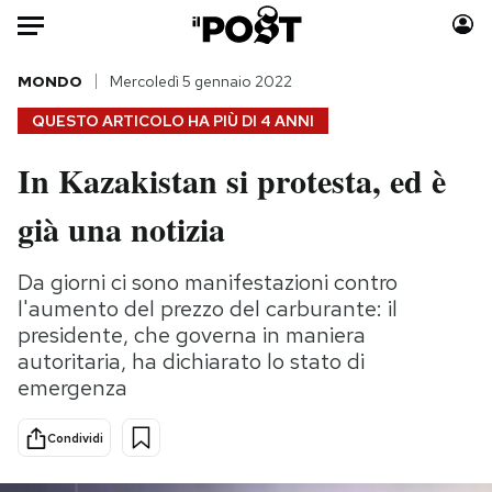
Auto
MONDO
Mercoledì 5 gennaio 2022
QUESTO ARTICOLO HA PIÙ DI
4 ANNI
HOME
In Kazakistan si protesta, ed è
Italia
Moda
già una notizia
Mondo
Libri
Politica
Consumismi
Da giorni ci sono manifestazioni contro
Tecnologia
Storie/Idee
l'aumento del prezzo del carburante: il
Internet
Ok Boomer!
presidente, che governa in maniera
Scienza
Media
autoritaria, ha dichiarato lo stato di
Cultura
Europa
emergenza
Economia
Altrecose
Sport
Mondiali calcio 2026
Condividi