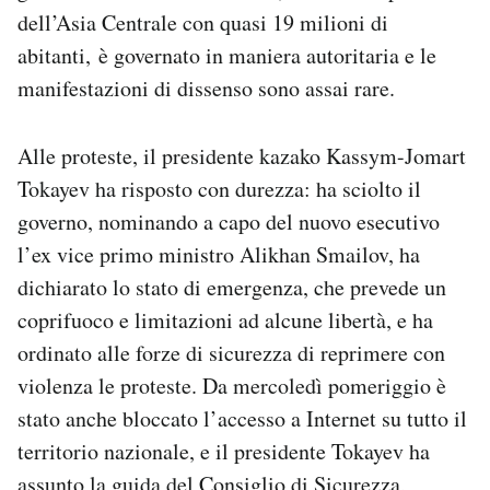
Notifiche mobile
dell’Asia Centrale con quasi 19 milioni di
Regala il Post
abitanti, è governato in maniera autoritaria e le
Hai bisogno di aiuto?
manifestazioni di dissenso sono assai rare.
Esci
Alle proteste, il presidente kazako Kassym-Jomart
Tokayev ha risposto con durezza: ha sciolto il
governo, nominando a capo del nuovo esecutivo
l’ex vice primo ministro Alikhan Smailov, ha
dichiarato lo stato di emergenza, che prevede un
coprifuoco e limitazioni ad alcune libertà, e ha
ordinato alle forze di sicurezza di reprimere con
violenza le proteste. Da mercoledì pomeriggio è
stato anche bloccato l’accesso a Internet su tutto il
territorio nazionale, e il presidente Tokayev ha
assunto la guida del Consiglio di Sicurezza,