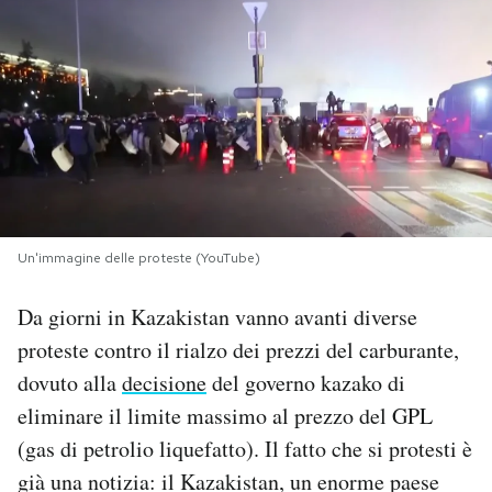
PODCAST
NEWSLETTER
I MIEI PREFERITI
Un'immagine delle proteste (YouTube)
SHOP
Da giorni in Kazakistan vanno avanti diverse
CALENDARIO
proteste contro il rialzo dei prezzi del carburante,
dovuto alla
decisione
del governo kazako di
AREA PERSONALE
eliminare il limite massimo al prezzo del GPL
(gas di petrolio liquefatto). Il fatto che si protesti è
Area Personale
già una notizia: il Kazakistan, un enorme paese
Newsletter