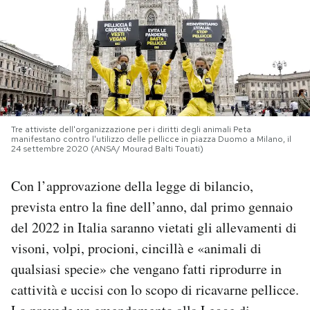
PODCAST
NEWSLETTER
I MIEI PREFERITI
Tre attiviste dell'organizzazione per i diritti degli animali Peta
manifestano contro l'utilizzo delle pellicce in piazza Duomo a Milano, il
24 settembre 2020 (ANSA/ Mourad Balti Touati)
SHOP
Con l’approvazione della legge di bilancio,
prevista entro la fine dell’anno, dal primo gennaio
CALENDARIO
del 2022 in Italia saranno vietati gli allevamenti di
visoni, volpi, procioni, cincillà e «animali di
AREA PERSONALE
qualsiasi specie» che vengano fatti riprodurre in
Area Personale
cattività e uccisi con lo scopo di ricavarne pellicce.
Newsletter