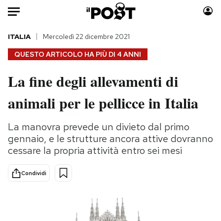
Auto
ITALIA
Mercoledì 22 dicembre 2021
QUESTO ARTICOLO HA PIÙ DI
4 ANNI
HOME
La fine degli allevamenti di
Italia
Moda
animali per le pellicce in Italia
Mondo
Libri
Politica
Consumismi
La manovra prevede un divieto dal primo
Tecnologia
Storie/Idee
gennaio, e le strutture ancora attive dovranno
Internet
Ok Boomer!
cessare la propria attività entro sei mesi
Scienza
Media
Cultura
Europa
Condividi
Economia
Altrecose
Sport
Mondiali calcio 2026