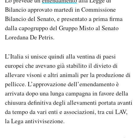
Lo prevede un
emendamento
alla Legge di
Notifiche mobile
Bilancio approvato martedì in Commissione
Regala il Post
Bilancio del Senato, e presentato a prima firma
Hai bisogno di aiuto?
dalla capogruppo del Gruppo Misto al Senato
Esci
Loredana De Petris.
L’Italia si unisce quindi alla ventina di paesi
europei che avevano già stabilito il divieto di
allevare visoni e altri animali per la produzione di
pellicce. L’approvazione dell’emendamento è
arrivata dopo una lunga campagna in favore della
chiusura definitiva degli allevamenti portata avanti
da tempo da vari enti e associazioni, tra cui LAV,
la Lega antivivisezione.