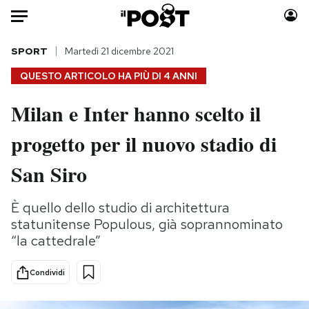
Auto
SPORT
Martedì 21 dicembre 2021
QUESTO ARTICOLO HA PIÙ DI
4 ANNI
HOME
Milan e Inter hanno scelto il
Italia
Moda
progetto per il nuovo stadio di
Mondo
Libri
Politica
Consumismi
San Siro
Tecnologia
Storie/Idee
Internet
Ok Boomer!
È quello dello studio di architettura
Scienza
Media
statunitense Populous, già soprannominato
Cultura
Europa
“la cattedrale”
Economia
Altrecose
Condividi
Sport
Mondiali calcio 2026