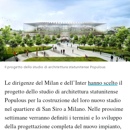
PODCAST
NEWSLETTER
I MIEI PREFERITI
Il progetto dello studio di architettura statunitense Populous
SHOP
Le dirigenze del Milan e dell’Inter
hanno scelto
il
CALENDARIO
progetto dello studio di architettura statunitense
Populous per la costruzione del loro nuovo stadio
AREA PERSONALE
nel quartiere di San Siro a Milano. Nelle prossime
settimane verranno definiti i termini e lo sviluppo
Area Personale
della progettazione completa del nuovo impianto,
Newsletter