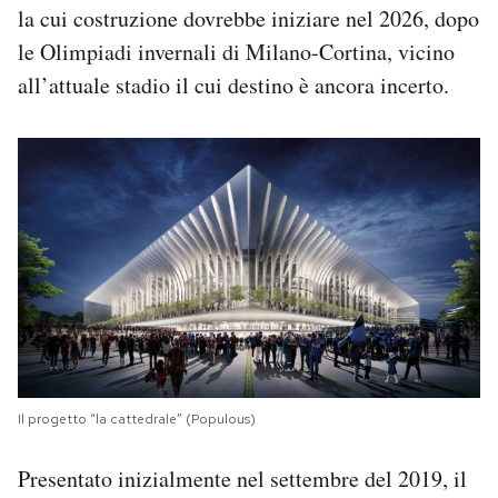
la cui costruzione dovrebbe iniziare nel 2026, dopo
Notifiche mobile
Regala il Post
le Olimpiadi invernali di Milano-Cortina, vicino
Hai bisogno di aiuto?
all’attuale stadio il cui destino è ancora incerto.
Esci
Il progetto “la cattedrale” (Populous)
Presentato inizialmente nel settembre del 2019, il