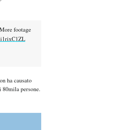
/ More footage
/xi1rixC1ZL
non ha causato
di 80mila persone.