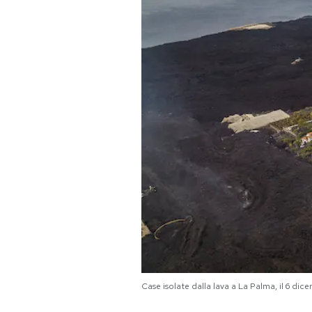
PODCAST
NEWSLETTER
I MIEI PREFERITI
SHOP
CALENDARIO
AREA PERSONALE
Area Personale
Case isolate dalla lava a La Palma, il 6 di
Newsletter