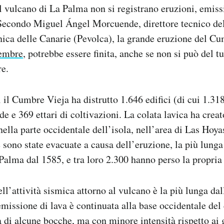
l vulcano di La Palma non si registrano eruzioni, emiss
 Secondo Miguel Ángel Morcuende, direttore tecnico de
ica delle Canarie (Pevolca), la grande eruzione del Cu
tembre
, potrebbe essere finita, anche se non si può del t
re.
 il Cumbre Vieja ha distrutto 1.646 edifici (di cui 1.318
de e 369 ettari di coltivazioni. La colata lavica ha crea
ella parte occidentale dell’isola, nell’area di Las Hoya
 sono state evacuate a causa dell’eruzione, la più lunga 
Palma dal 1585, e tra loro 2.300 hanno perso la propria
ll’attività sismica attorno al vulcano è la più lunga dal
emissione di lava è continuata alla base occidentale del
 di alcune bocche, ma con minore intensità rispetto ai g