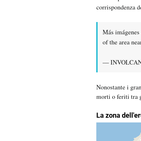
corrispondenza de
Más imágenes d
of the area ne
— INVOLCAN 
Nonostante i gran
morti o feriti tr