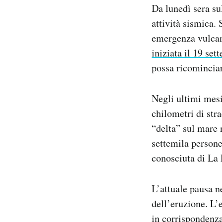
Da lunedì sera su
Notifiche mobile
Regala il Post
attività sismica.
Hai bisogno di aiuto?
emergenza vulcan
Esci
iniziata il 19 set
possa ricomincia
Negli ultimi mesi
chilometri di stra
“delta” sul mare n
settemila persone
conosciuta di La 
L’attuale pausa ne
dell’eruzione. L’
in corrispondenza