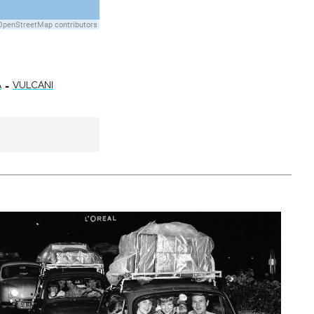
-
A
VULCANI