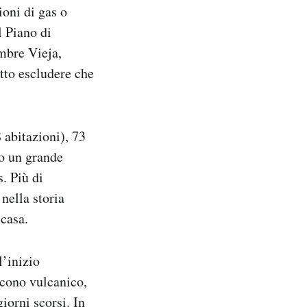
ioni di gas o
l Piano di
mbre Vieja,
utto escludere che
 abitazioni), 73
to un grande
s. Più di
nella storia
 casa.
l’inizio
 cono vulcanico,
iorni scorsi. In