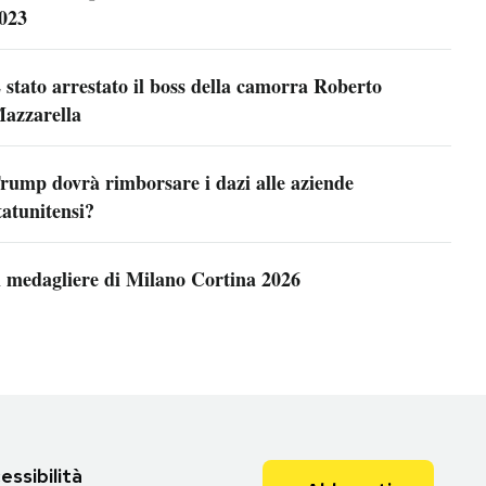
023
 stato arrestato il boss della camorra Roberto
azzarella
rump dovrà rimborsare i dazi alle aziende
tatunitensi?
l medagliere di Milano Cortina 2026
essibilità