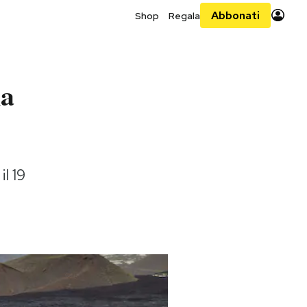
Abbonati
Shop
Regala
na
il 19