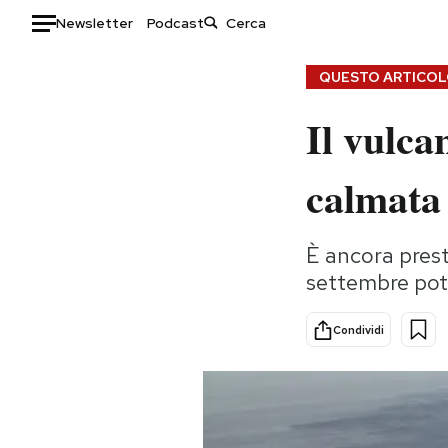
Newsletter
Podcast
Auto
QUESTO ARTICOLO
Il vulca
HOME
Italia
Moda
calmata
Mondo
Libri
Politica
Consumismi
È ancora presto
Tecnologia
Storie/Idee
settembre potr
Internet
Ok Boomer!
Scienza
Media
Condividi
Cultura
Europa
Economia
Altrecose
Sport
Mondiali calcio 2026