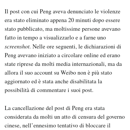
Notifiche mobile
Il post con cui Peng aveva denunciato le violenze
Regala il Post
era stato eliminato appena 20 minuti dopo essere
Hai bisogno di aiuto?
Esci
stato pubblicato, ma moltissime persone avevano
fatto in tempo a visualizzarlo e a farne uno
screenshot.
Nelle ore seguenti, le dichiarazioni di
Peng avevano iniziato a circolare online ed erano
state riprese da molti media internazionali, ma da
allora il suo account su Weibo non è più stato
aggiornato ed è stata anche disabilitata la
possibilità di commentare i suoi post.
La cancellazione del post di Peng era stata
considerata da molti un atto di censura del governo
cinese, nell’ennesimo tentativo di bloccare il