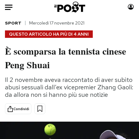
Auto
SPORT
Mercoledì 17 novembre 2021
QUESTO ARTICOLO HA PIÙ DI
4 ANNI
HOME
È scomparsa la tennista cinese
Italia
Moda
Peng Shuai
Mondo
Libri
Politica
Consumismi
Il 2 novembre aveva raccontato di aver subìto
Tecnologia
Storie/Idee
abusi sessuali dall’ex vicepremier Zhang Gaoli:
Internet
Ok Boomer!
da allora non si hanno più sue notizie
Scienza
Media
Cultura
Europa
Condividi
Economia
Altrecose
Sport
Mondiali calcio 2026