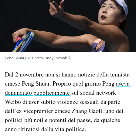
PODCAST
NEWSLETTER
I MIEI PREFERITI
Peng Shuai (AP Photo/Andy Brownbill)
SHOP
Dal 2 novembre non si hanno notizie della tennista
cinese Peng Shuai. Proprio quel giorno Peng
aveva
denunciato pubblicamente
sul social network
CALENDARIO
Weibo di aver subìto violenze sessuali da parte
dell’ex vicepremier cinese Zhang Gaoli, uno dei
AREA PERSONALE
politici più noti e potenti del paese, da qualche
Area Personale
anno ritiratosi dalla vita politica.
Newsletter