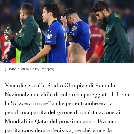
PODCAST
NEWSLETTER
I MIEI PREFERITI
(Claudio Villa/Getty Images)
SHOP
Venerdì sera allo Stadio Olimpico di Roma la
CALENDARIO
Nazionale maschile di calcio ha pareggiato 1-1 con
la Svizzera in quella che per entrambe era la
AREA PERSONALE
penultima partita del girone di qualificazione ai
Mondiali in Qatar del prossimo anno. Era una
Area Personale
partita
considerata decisiva
, perché vincerla
Newsletter