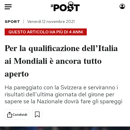
Auto
SPORT
Venerdì 12 novembre 2021
QUESTO ARTICOLO HA PIÙ DI
4 ANNI
HOME
Per la qualificazione dell’Italia
Italia
Moda
ai Mondiali è ancora tutto
Mondo
Libri
Politica
Consumismi
aperto
Tecnologia
Storie/Idee
Internet
Ok Boomer!
Ha pareggiato con la Svizzera e serviranno i
Scienza
Media
risultati dell'ultima giornata del girone per
Cultura
Europa
sapere se la Nazionale dovrà fare gli spareggi
Economia
Altrecose
Condividi
Sport
Mondiali calcio 2026