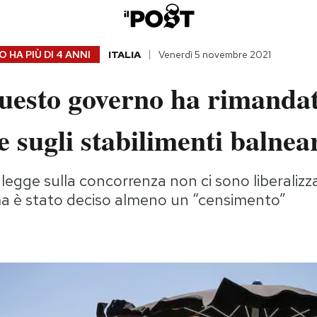
 HA PIÙ DI
4 ANNI
ITALIA
Venerdì 5 novembre 2021
uesto governo ha rimandat
e sugli stabilimenti balnea
legge sulla concorrenza non ci sono liberalizza
ma è stato deciso almeno un “censimento”