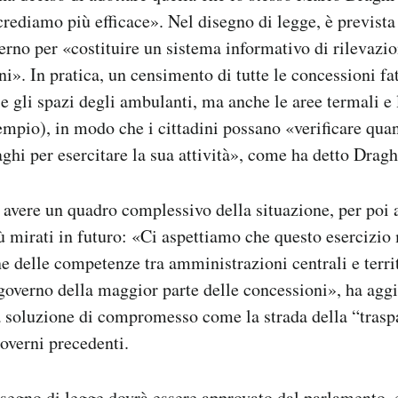
 crediamo più efficace». Nel disegno di legge, è prevista
erno per «costituire un sistema informativo di rilevazio
i». In pratica, un censimento di tutte le concessioni fat
e gli spazi degli ambulanti, ma anche le aree termali e
sempio), in modo che i cittadini possano «verificare qua
ghi per esercitare la sua attività», come ha detto Dragh
i avere un quadro complessivo della situazione, per poi 
 mirati in futuro: «Ci aspettiamo che questo esercizio
 delle competenze tra amministrazioni centrali e territo
l governo della maggior parte delle concessioni», ha agg
a soluzione di compromesso come la strada della “trasp
governi precedenti.
disegno di legge dovrà essere approvato dal parlamento,