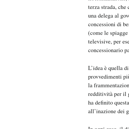
terza strada, che
una delega al gov
concessioni di ben
(come le spiagge 
televisive, per e
concessionario pa
L’idea è quella d
provvedimenti più
la frammentazione
redditività per i
ha definito quest
all’inazione dei 
In ogni caso, il 