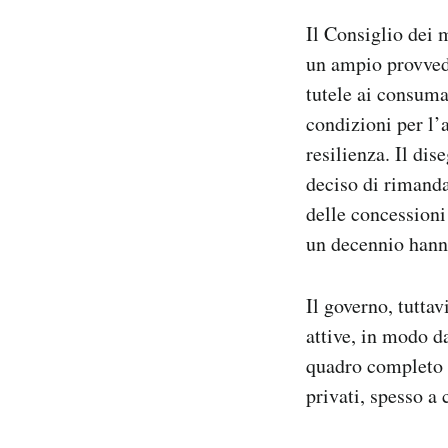
Notifiche mobile
Il Consiglio dei 
Regala il Post
un ampio provvedi
Hai bisogno di aiuto?
tutele ai consuma
Esci
condizioni per l’
resilienza. Il di
deciso di rimandar
delle concessioni
un decennio hanno
Il governo, tutta
attive, in modo d
quadro completo di
privati, spesso a