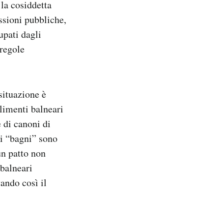
la cosiddetta
essioni pubbliche,
upati dagli
 regole
situazione è
ilimenti balneari
 di canoni di
 i “bagni” sono
 un patto non
 balneari
vando così il