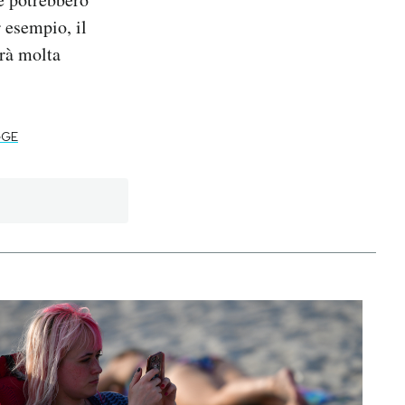
 esempio, il
arà molta
GGE