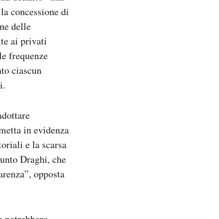
 la concessione di
ne delle
te ai privati
 le frequenze
nto ciascun
i.
adottare
 metta in evidenza
riali e la scarsa
iunto Draghi, che
arenza”, opposta
 e potrebbero