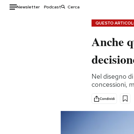
Newsletter
Podcast
Auto
QUESTO ARTICOLO
Anche q
HOME
Italia
Moda
decision
Mondo
Libri
Politica
Consumismi
Nel disegno di 
Tecnologia
Storie/Idee
concessioni, 
Internet
Ok Boomer!
Scienza
Media
Condividi
Cultura
Europa
Economia
Altrecose
Sport
Mondiali calcio 2026