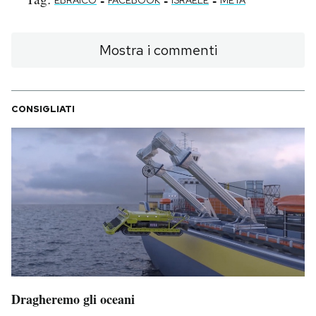
-
-
-
EBRAICO
FACEBOOK
ISRAELE
META
Mostra i commenti
CONSIGLIATI
Dragheremo gli oceani