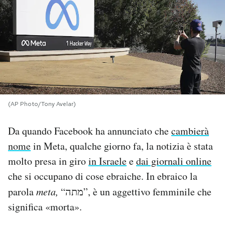
PODCAST
NEWSLETTER
I MIEI PREFERITI
(AP Photo/Tony Avelar)
SHOP
Da quando Facebook ha annunciato che
cambierà
nome
in Meta, qualche giorno fa, la notizia è stata
CALENDARIO
molto presa in giro
in Israele
e
dai giornali online
che si occupano di cose ebraiche. In ebraico la
AREA PERSONALE
parola
meta,
“מתה”, è un aggettivo femminile che
significa «morta».
Area Personale
Newsletter