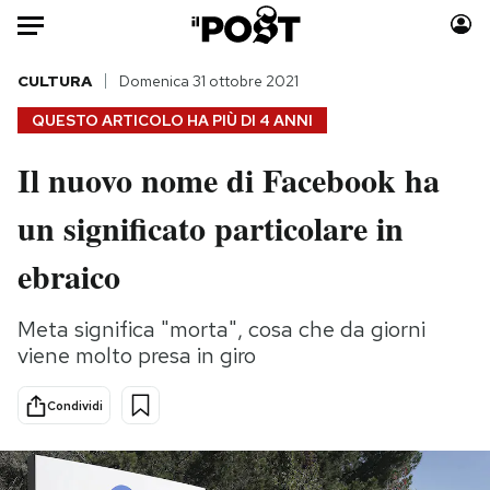
Auto
CULTURA
Domenica 31 ottobre 2021
QUESTO ARTICOLO HA PIÙ DI
4 ANNI
HOME
Il nuovo nome di Facebook ha
Italia
Moda
un significato particolare in
Mondo
Libri
Politica
Consumismi
ebraico
Tecnologia
Storie/Idee
Internet
Ok Boomer!
Meta significa "morta", cosa che da giorni
Scienza
Media
viene molto presa in giro
Cultura
Europa
Economia
Altrecose
Condividi
Sport
Mondiali calcio 2026