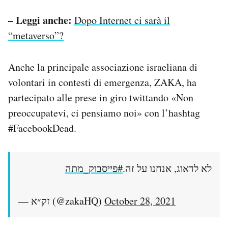
– Leggi anche:
Dopo Internet ci sarà il
“metaverso”?
Anche la principale associazione israeliana di
volontari in contesti di emergenza, ZAKA, ha
partecipato alle prese in giro twittando «Non
preoccupatevi, ci pensiamo noi» con l’hashtag
#FacebookDead.
לא לדאוג, אנחנו על זה.
#פייסבוק_מתה
— זק״א (@zakaHQ)
October 28, 2021