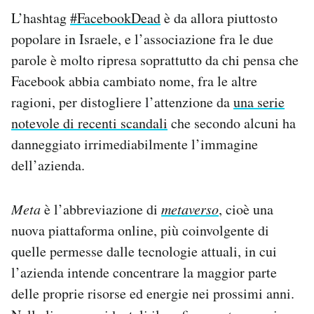
Notifiche mobile
L’hashtag
#FacebookDead
è da allora piuttosto
Regala il Post
popolare in Israele, e l’associazione fra le due
Hai bisogno di aiuto?
parole è molto ripresa soprattutto da chi pensa che
Esci
Facebook abbia cambiato nome, fra le altre
ragioni, per distogliere l’attenzione da
una serie
notevole di recenti scandali
che secondo alcuni ha
danneggiato irrimediabilmente l’immagine
dell’azienda.
Meta
è l’abbreviazione di
metaverso
, cioè una
nuova piattaforma online, più coinvolgente di
quelle permesse dalle tecnologie attuali, in cui
l’azienda intende concentrare la maggior parte
delle proprie risorse ed energie nei prossimi anni.