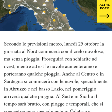
LE
ALTRE
FOTO
PODCAST
NEWSLETTER
Secondo le previsioni meteo, lunedì 25 ottobre la
I MIEI PREFERITI
giornata al Nord comincerà con il cielo nuvoloso,
ma senza pioggia. Proseguirà con schiarite ad
SHOP
ovest, mentre ad est le nuvole aumenteranno e
porteranno qualche pioggia. Anche al Centro e in
CALENDARIO
Sardegna si comincerà con le nuvole, specialmente
in Abruzzo e nel basso Lazio, nel pomeriggio
AREA PERSONALE
arriverà qualche pioggia. Al Sud e in Sicilia il
tempo sarà brutto, con piogge e temporali, che si
Area Personale
Newsletter
concentreranno specialmente in Calabria e