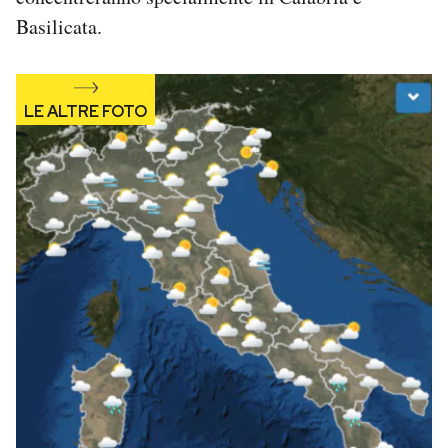
Notifiche mobile
Basilicata.
Regala il Post
Hai bisogno di aiuto?
Esci