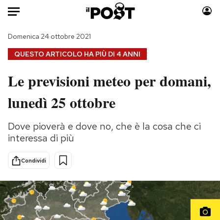
Auto
Domenica 24 ottobre 2021
QUESTO ARTICOLO HA PIÙ DI
4 ANNI
HOME
Le previsioni meteo per domani,
Italia
Moda
lunedì 25 ottobre
Mondo
Libri
Politica
Consumismi
Dove pioverà e dove no, che è la cosa che ci
Tecnologia
Storie/Idee
interessa di più
Internet
Ok Boomer!
Scienza
Media
Condividi
Cultura
Europa
Economia
Altrecose
Sport
Mondiali calcio 2026