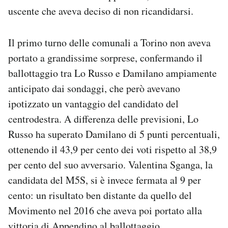
Notifiche mobile
uscente che aveva deciso di non ricandidarsi.
Regala il Post
Hai bisogno di aiuto?
Il primo turno delle comunali a Torino non aveva
Esci
portato a grandissime sorprese, confermando il
ballottaggio tra Lo Russo e Damilano ampiamente
anticipato dai sondaggi, che però avevano
ipotizzato un vantaggio del candidato del
centrodestra. A differenza delle previsioni, Lo
Russo ha superato Damilano di 5 punti percentuali,
ottenendo il 43,9 per cento dei voti rispetto al 38,9
per cento del suo avversario. Valentina Sganga, la
candidata del M5S, si è invece fermata al 9 per
cento: un risultato ben distante da quello del
Movimento nel 2016 che aveva poi portato alla
vittoria di Appendino al ballottaggio.