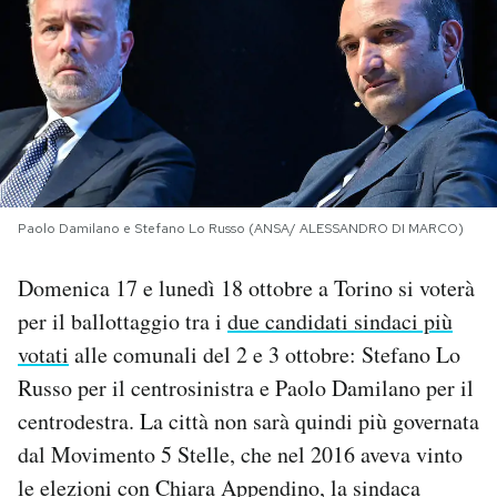
PODCAST
NEWSLETTER
I MIEI PREFERITI
Paolo Damilano e Stefano Lo Russo (ANSA/ ALESSANDRO DI MARCO)
SHOP
Domenica 17 e lunedì 18 ottobre a Torino si voterà
per il ballottaggio tra i
due candidati sindaci più
CALENDARIO
votati
alle comunali del 2 e 3 ottobre: Stefano Lo
Russo per il centrosinistra e Paolo Damilano per il
AREA PERSONALE
centrodestra. La città non sarà quindi più governata
dal Movimento 5 Stelle, che nel 2016 aveva vinto
Area Personale
le elezioni con Chiara Appendino, la sindaca
Newsletter