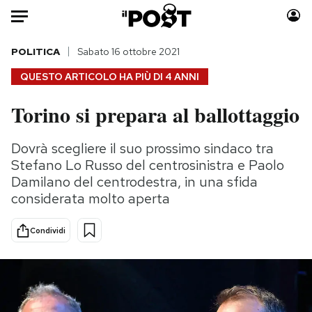
Auto
POLITICA
Sabato 16 ottobre 2021
QUESTO ARTICOLO HA PIÙ DI
4 ANNI
HOME
Torino si prepara al ballottaggio
Italia
Moda
Mondo
Libri
Dovrà scegliere il suo prossimo sindaco tra
Politica
Consumismi
Stefano Lo Russo del centrosinistra e Paolo
Tecnologia
Storie/Idee
Damilano del centrodestra, in una sfida
considerata molto aperta
Internet
Ok Boomer!
Scienza
Media
Condividi
Cultura
Europa
Economia
Altrecose
Sport
Mondiali calcio 2026