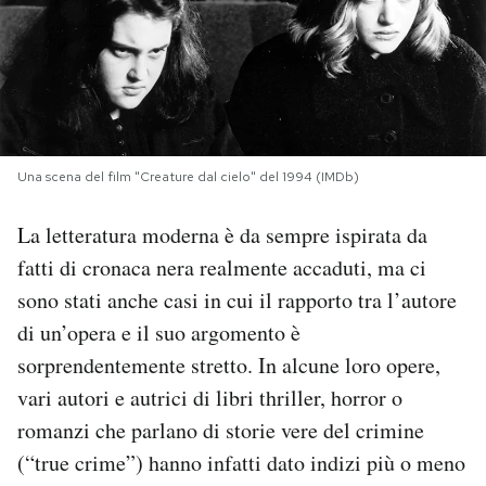
PODCAST
NEWSLETTER
Una scena del film "Creature dal cielo" del 1994 (IMDb)
I MIEI PREFERITI
La letteratura moderna è da sempre ispirata da
SHOP
fatti di cronaca nera realmente accaduti, ma ci
sono stati anche casi in cui il rapporto tra l’autore
di un’opera e il suo argomento è
CALENDARIO
sorprendentemente stretto. In alcune loro opere,
vari autori e autrici di libri thriller, horror o
AREA PERSONALE
romanzi che parlano di storie vere del crimine
Area Personale
(“true crime”) hanno infatti dato indizi più o meno
Newsletter