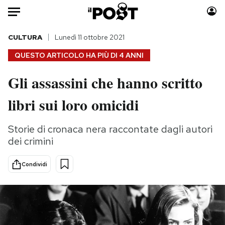
Auto
CULTURA
Lunedì 11 ottobre 2021
QUESTO ARTICOLO HA PIÙ DI
4 ANNI
HOME
Gli assassini che hanno scritto
Italia
Moda
libri sui loro omicidi
Mondo
Libri
Politica
Consumismi
Storie di cronaca nera raccontate dagli autori
Tecnologia
Storie/Idee
dei crimini
Internet
Ok Boomer!
Scienza
Media
Condividi
Cultura
Europa
Economia
Altrecose
Sport
Mondiali calcio 2026