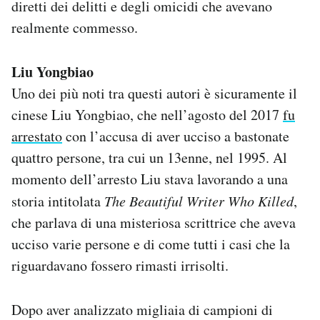
diretti dei delitti e degli omicidi che avevano
Notifiche mobile
realmente commesso.
Regala il Post
Hai bisogno di aiuto?
Esci
Liu Yongbiao
Uno dei più noti tra questi autori è sicuramente il
cinese Liu Yongbiao, che nell’agosto del 2017
fu
arrestato
con l’accusa di aver ucciso a bastonate
quattro persone, tra cui un 13enne, nel 1995. Al
momento dell’arresto Liu stava lavorando a una
storia intitolata
The Beautiful Writer Who Killed
,
che parlava di una misteriosa scrittrice che aveva
ucciso varie persone e di come tutti i casi che la
riguardavano fossero rimasti irrisolti.
Dopo aver analizzato migliaia di campioni di