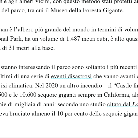
e agli alberi vicini, con questo metodo stati protetti 
o del parco, tra cui il Museo della Foresta Gigante.
an è l’albero più grande del mondo in termini di volum
nal Park, ha un volume di 1.487 metri cubi, è alto quasi
 di 31 metri alla base.
 stanno interessando il parco sono soltanto i più recenti
ultimi di una serie di
eventi disastrosi
che vanno avanti 
risi climatica. Nel 2020 un altro incendio – il “Castle f
7.500 e le 10.600 sequoie giganti sempre in California, a
chie di migliaia di anni: secondo uno studio
citato dal
Lo
veva bruciato almeno il 10 per cento delle sequoie gigant