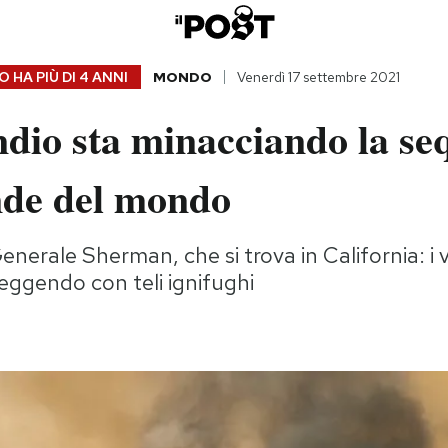
 HA PIÙ DI
4 ANNI
MONDO
Venerdì 17 settembre 2021
dio sta minacciando la se
nde del mondo
enerale Sherman, che si trova in California: i v
eggendo con teli ignifughi