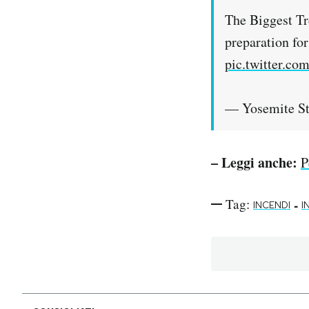
The Biggest Tr
preparation fo
pic.twitter.c
— Yosemite S
– Leggi anche:
P
Tag:
-
INCENDI
I