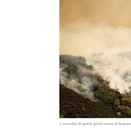
PODCAST
NEWSLETTER
I MIEI PREFERITI
SHOP
CALENDARIO
AREA PERSONALE
Area Personale
L'incendio di questi giorni vicino al Sequo
Newsletter