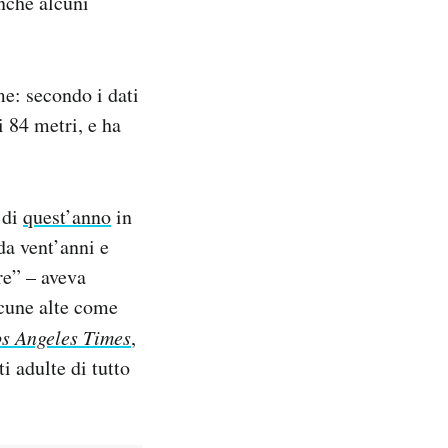
anche alcuni
e: secondo i dati
 84 metri, e ha
 di
quest’anno
in
da vent’anni e
ire” – aveva
lcune alte come
s Angeles Times
,
i adulte di tutto