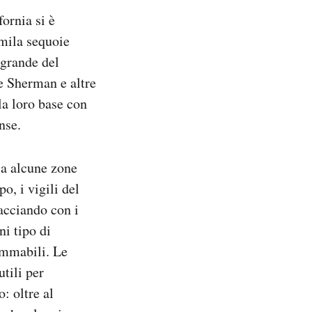
ornia si è
2mila sequoie
 grande del
e Sherman e altre
la loro base con
nse.
ia alcune zone
o, i vigili del
acciando con i
ni tipo di
ammabili. Le
utili per
: oltre al