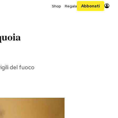
Abbonati
Shop
Regala
quoia
igili del fuoco