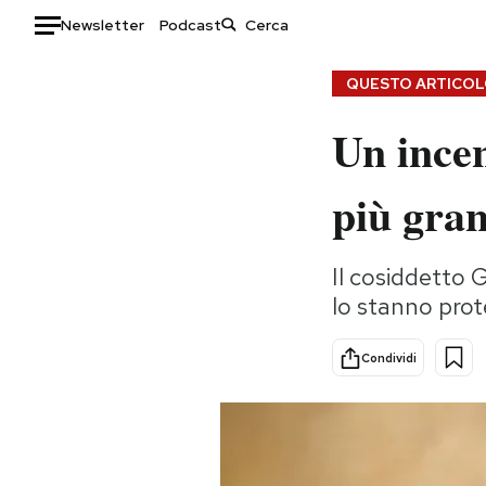
Newsletter
Podcast
Auto
QUESTO ARTICOLO
Un incen
HOME
Italia
Moda
più gra
Mondo
Libri
Politica
Consumismi
Il cosiddetto G
Tecnologia
Storie/Idee
lo stanno prot
Internet
Ok Boomer!
Scienza
Media
Condividi
Cultura
Europa
Economia
Altrecose
Sport
Mondiali calcio 2026