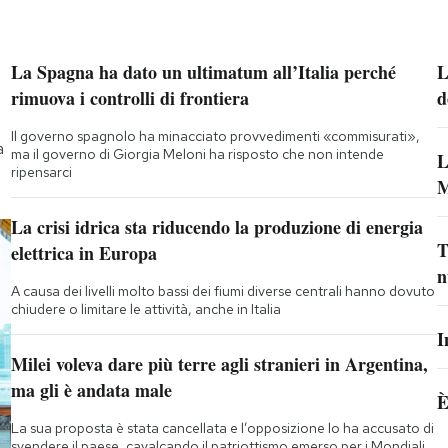
La Spagna ha dato un ultimatum all’Italia perché
L
rimuova i controlli di frontiera
d
Il governo spagnolo ha minacciato provvedimenti «commisurati»,
a
ma il governo di Giorgia Meloni ha risposto che non intende
L
ripensarci
M
La crisi idrica sta riducendo la produzione di energia
T
elettrica in Europa
n
A causa dei livelli molto bassi dei fiumi diverse centrali hanno dovuto
chiudere o limitare le attività, anche in Italia
I
Milei voleva dare più terre agli stranieri in Argentina,
ma gli è andata male
È
La sua proposta è stata cancellata e l’opposizione lo ha accusato di
svendere il paese, cavalcando il patriottismo emerso per i Mondiali