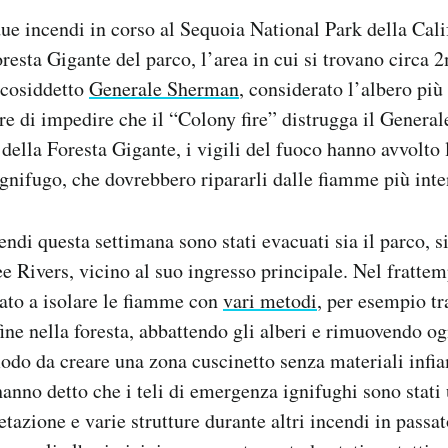
ue incendi in corso al Sequoia National Park della Calif
oresta Gigante del parco, l’area in cui si trovano circa 
 cosiddetto
Generale Sherman
, considerato l’albero più
e di impedire che il “Colony fire” distrugga il General
 della Foresta Gigante, i vigili del fuoco hanno avvolto 
 ignifugo, che dovrebbero ripararli dalle fiamme più inte
endi questa settimana sono stati evacuati sia il parco, s
ee Rivers, vicino al suo ingresso principale. Nel frattemp
ato a isolare le fiamme con
vari metodi
, per esempio tr
ine nella foresta, abbattendo gli alberi e rimuovendo og
odo da creare una zona cuscinetto senza materiali infi
hanno detto che i teli di emergenza ignifughi sono stati 
tazione e varie strutture durante altri incendi in passato