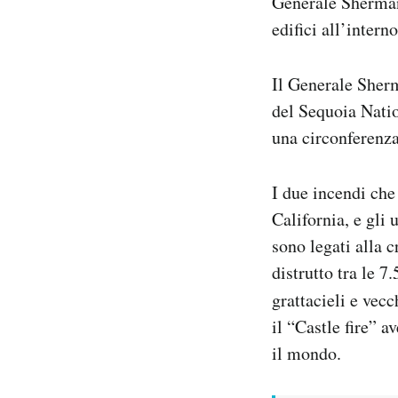
Generale Sherman 
edifici all’intern
Il Generale Sherm
del Sequoia Natio
una circonferenza
I due incendi che
California, e gli 
sono legati alla c
distrutto tra le 
grattacieli e vec
il “Castle fire” a
il mondo.