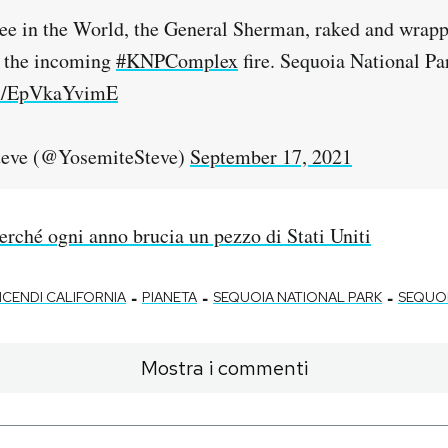
ee in the World, the General Sherman, raked and wrapp
r the incoming
#KNPComplex
fire. Sequoia National Pa
om/EpVkaYvimE
teve (@YosemiteSteve)
September 17, 2021
erché ogni anno brucia un pezzo di Stati Uniti
-
-
-
NCENDI CALIFORNIA
PIANETA
SEQUOIA NATIONAL PARK
SEQUO
Mostra i commenti