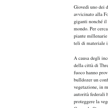
Notifiche mobile
Giovedì uno dei d
Regala il Post
avvicinato alla F
Hai bisogno di aiuto?
giganti nonché il
Esci
mondo. Per cercar
piante millenarie
teli di materiale
A causa degli inc
della città di Thr
fuoco hanno prov
bulldozer un conf
vegetazione, in m
autorità federali 
proteggere la vege